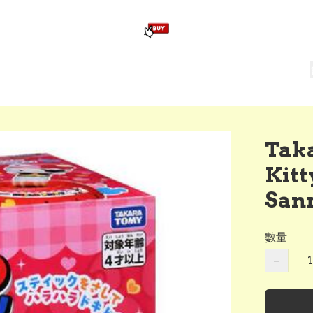
版畢業公仔
訂造公仔用畢業袍
生日派對佈置,服裝,禮物專區
Zootopia）主題生日派對用品
爆旋陀螺 Beyblade及配件
Taka
Ki
San
數量
−