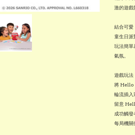
激的遊戲
結合可愛 
童生日派
玩法簡單
氣氛。

遊戲玩法

將 Hello
輪流插入
留意 Hel
成功觸發
每局機關