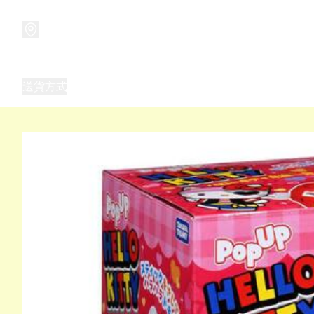
商品
兒童玩具禮品
兒童角色服 表演服
畢業禮品
正
送貨方式
Frozen 主題生日派對用品,服裝,禮物
優獸大都會（