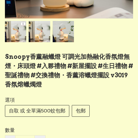
Snoopy香薰融蠟燈 可調光加熱融化香氛燈無
煙・床頭燈 #入夥禮物 #新屋擺設 #生日禮物 #
聖誕禮物 #交換禮物・香薰溶蠟燈擺設 v3019
香氛熔蠟燭燈
選項
自取 或 全單滿500蚊包郵
包郵
數量