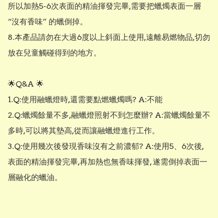
所以加熱5-6次表面的精油揮發完畢,需要把蠟燭表面一層
“沒有香味” 的蠟倒掉。

8.本產品請勿在大過6度以上斜面上使用,遠離易燃物品,切勿
放在兒童觸碰得到的地方。

🌟Q&A 🌟

1.Q:使用融蠟燈時,還需要點燃蠟燭嗎? A:不能

2.Q:蠟燭餘量不多,融蠟燈照射不到怎麼辦? A:當蠟燭餘量不
多時,可以將其墊高,從而讓融蠟燈進行工作。

3.Q:使用幾次後發現香味沒有之前濃郁? A:使用5、6次後,
表面的精油揮發完畢,再加熱也無香味揮發, 遂需倒掉表面一
層融化的蠟油。
