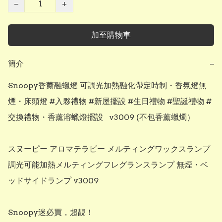
−
+
加至購物車
簡介
−
Snoopy香薰融蠟燈 可調光加熱融化帶定時制・香氛燈無
煙・床頭燈 #入夥禮物 #新屋擺設 #生日禮物 #聖誕禮物 #
交換禮物・香薰溶蠟燈擺設   v3009 (不包香薰蠟燭）

スヌーピー アロマテラピー メルティングワックスランプ 
調光可能加熱メルティングフレグランスランプ 無煙・ベ
ッドサイドランプ v3009

Snoopy迷必買，超靚！
