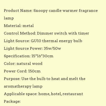
Product Name: Snoopy candle warmer fragrance 
lamp  

Material: metal   

Control Method: Dimmer switch with timer   

Light Source: GU10 thermal energy bulb  

Light Source Power: 35w/50w  

Specification: 15*16*30cm  

Color: natural wood   

Power Cord: 150cm  

Purpose: Use the bulb to heat and melt the 
aromatherapy lamp  

Applicable space: home, hotel, restaurant  

Package:  
