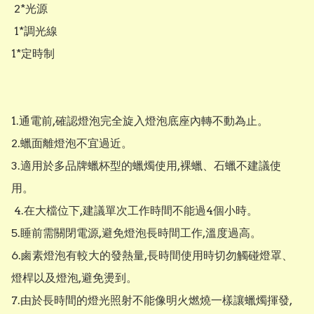
 2*光源

 1*調光線

1*定時制

1.通電前,確認燈泡完全旋入燈泡底座內轉不動為止。 

2.蠟面離燈泡不宜過近。

3.適用於多品牌蠟杯型的蠟燭使用,裸蠟、石蠟不建議使
用。

 4.在大檔位下,建議單次工作時間不能過4個小時。

5.睡前需關閉電源,避免燈泡長時間工作,溫度過高。 

6.鹵素燈泡有較大的發熱量,長時間使用時切勿觸碰燈罩、
燈桿以及燈泡,避免燙到。 

7.由於長時間的燈光照射不能像明火燃燒一樣讓蠟燭揮發,