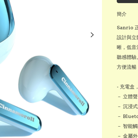
簡介
Sanri
設計與立體
晰，低音
聽感體驗。
方便流暢
- 充電盒
－ 立體聲
－ 沉浸
－ Blue
－ 智能
－ 金屬