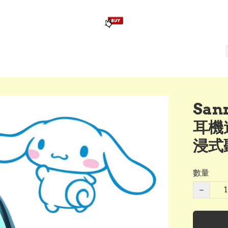
版畢業公仔
訂造公仔用畢業袍
生日派對佈置,服裝,禮物專區
Zootopia）主題生日派對用品
爆旋陀螺 Beyblade及配件
San
耳機連
浸式
數量
−