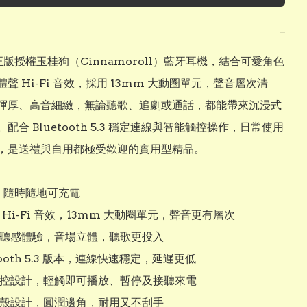
−
o 正版授權玉桂狗（Cinnamoroll）藍牙耳機，結合可愛角色
聲 Hi-Fi 音效，採用 13mm 大動圈單元，聲音層次清
渾厚、高音細緻，無論聽歌、追劇或通話，都能帶來沉浸式
配合 Bluetooth 5.3 穩定連線與智能觸控操作，日常使用
，是送禮與自用都極受歡迎的實用型精品。

，隨時隨地可充電

 Hi-Fi 音效，13mm 大動圈單元，聲音更有層次

式聽感體驗，音場立體，聽歌更投入

tooth 5.3 版本，連線快速穩定，延遲更低

觸控設計，輕觸即可播放、暫停及接聽來電

外殼設計，圓潤邊角，耐用又不刮手
