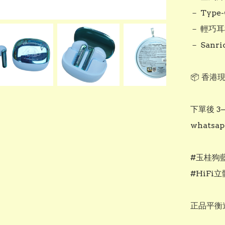
－ Typ
－ 輕巧
－ San
📦 香港
下單後 
whats
#玉桂狗藍
#HiFi
正品平衡進