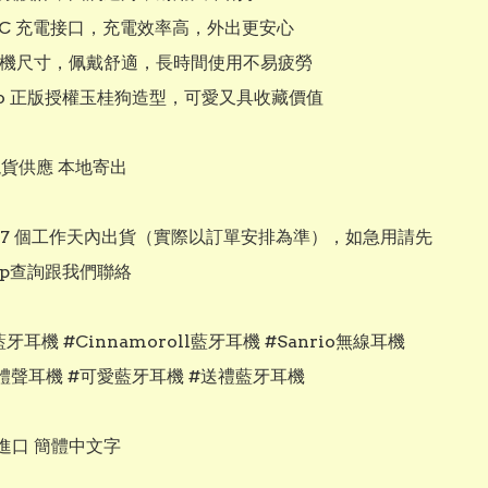
e-C 充電接口，充電效率高，外出更安心

耳機尺寸，佩戴舒適，長時間使用不易疲勞

rio 正版授權玉桂狗造型，可愛又具收藏價值

現貨供應 本地寄出

3–7 個工作天內出貨（實際以訂單安排為準），如急用請先
app查詢跟我們聯絡

牙耳機 #Cinnamoroll藍牙耳機 #Sanrio無線耳機 
立體聲耳機 #可愛藍牙耳機 #送禮藍牙耳機

口 簡體中文字
