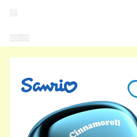
商品
兒童玩具禮品
兒童角色服 表演服
畢業禮品
正
送貨方式
Frozen 主題生日派對用品,服裝,禮物
優獸大都會（