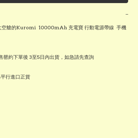
−
 太空艙的Kuromi  10000mAh 充電寶 行動電源帶線  手機
售罄約下單後 3至5日內出貨，如急請先查詢

為平行進口正貨