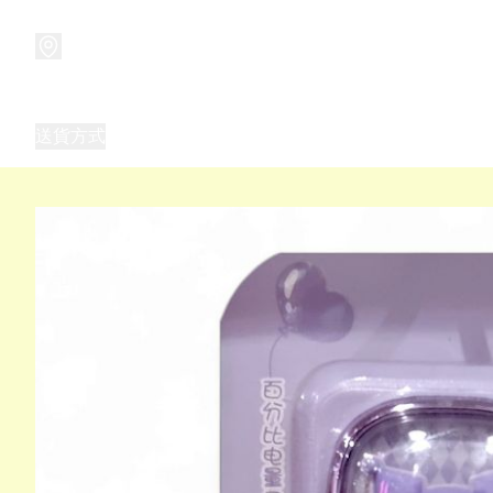
商品
兒童玩具禮品
兒童角色服 表演服
畢業禮品
正
送貨方式
Frozen 主題生日派對用品,服裝,禮物
優獸大都會（