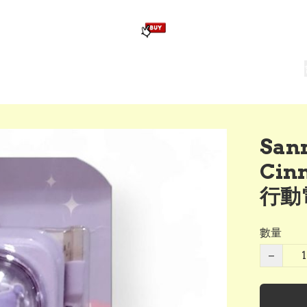
版畢業公仔
訂造公仔用畢業袍
生日派對佈置,服裝,禮物專區
Zootopia）主題生日派對用品
爆旋陀螺 Beyblade及配件
San
Cin
行動
數量
−