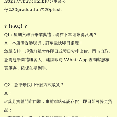
https://vbuy.com.hk/c/畢業公
仔%20graduation%20plush

❓【FAQ】❓

Q1：星期六舉行畢業典禮，現在下單還來得及嗎？

A：本店備香港現貨，訂單最快即日處理！

急單安排：現貨訂單大多即日或翌日安排出貨、門市自取。

急需趕畢業禮嘅客人，建議即時 WhatsApp 查詢客服核
實庫存，確保如期到手。

Q2：急單最快用什麼方式取貨？

A：

✅葵芳實體門市自取：事前聯絡確認存貨，即日即可拎走貨
品；
