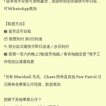
• 急單視乎存貨可加快處理，加急特別安排最快可即日取，
可WhatsApp查詢

【取貨方法】

🏪 葵芳店可自取

📦 順豐到付 第2日到達

🏃 部分款式最快可即日送達／步兵到付

🏪 星期一至六約晚上7點葵芳地鐵／青衣地鐵交貨 *視乎工
作情況以溝通為實

*另有 Marshall 毛毛、Chase 阿奇及其他 Paw Patrol 汪
汪隊角色畢業公仔現貨，歡迎查詢

想睇下其他畢業公仔？
