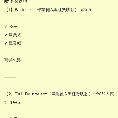
🎓 套裝選項

【1】Basic set（畢業袍A黑紅煲呔款）: $365

✔ 公仔

✔ 畢業袍

✔ 畢業帽

普通包裝

⸻

【2】Full Deluxe set（畢業袍A黑紅煲呔款）✨90%人揀
✨: $445
