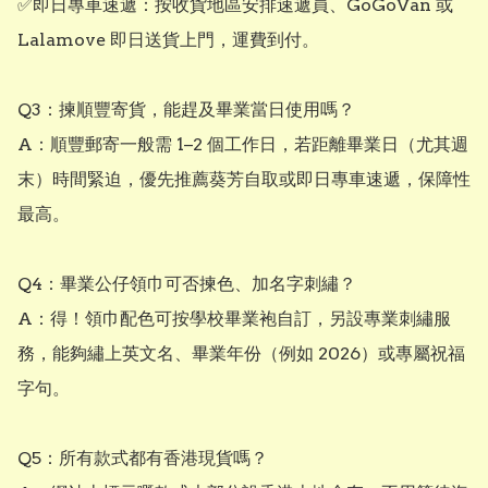
✅即日專車速遞：按收貨地區安排速遞員、GoGoVan 或 
Lalamove 即日送貨上門，運費到付。

Q3：揀順豐寄貨，能趕及畢業當日使用嗎？

A：順豐郵寄一般需 1–2 個工作日，若距離畢業日（尤其週
末）時間緊迫，優先推薦葵芳自取或即日專車速遞，保障性
最高。

Q4：畢業公仔領巾可否揀色、加名字刺繡？

A：得！領巾配色可按學校畢業袍自訂，另設專業刺繡服
務，能夠繡上英文名、畢業年份（例如 2026）或專屬祝福
字句。

Q5：所有款式都有香港現貨嗎？
