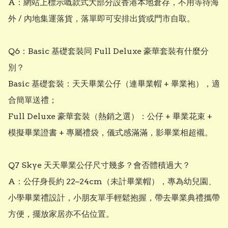
A：網站上標示嘅款式大部分設香港本地倉存，不用等待海
外 / 內地集運落貨，落單即可安排出貨或門市自取。

Q6：Basic 基礎套裝同 Full Deluxe 豪華套裝有什麼分
別？

Basic 基礎套裝：天天畢業公仔（連畢業帽 + 畢業袍），適
合簡單送禮；

Full Deluxe 豪華套裝（熱銷之選）：公仔 + 畢業花束 + 
模擬畢業證書 + 專屬禮袋，儀式感滿滿，影畢業相超襯。

Q7 Skye 天天畢業公仔尺寸幾多？會否體積過大？

A：公仔身長約 22–24cm（未計畢業帽），專為幼兒園、
小學畢業禮設計，小朋友單手輕鬆抱握，帶去畢業典禮攜帶
方便，擺放家居亦不佔位置。
