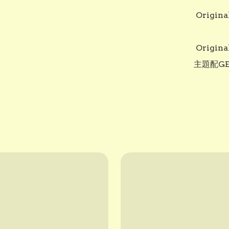
 Original Tamagotchi Angel Night Garden天使電子寵物

 Original Tamagotchi Angel Night Garden電子寵物機，天使
主題配G