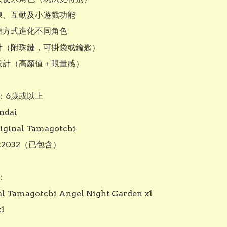
練、互動及小遊戲功能

顧方式進化不同角色

設計（附珠鏈，可掛袋或鑰匙）

設計（高顏值＋限量感）

：6歲或以上

dai

inal Tamagotchi

2032（已包含）



al Tamagotchi Angel Night Garden x1


