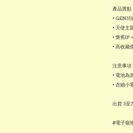
產品賣點：
• GEN
• 天使
• 懷舊I
• 高收藏
注意事項：
• 電池為
• 含細
出貨 3至
#電子寵物 