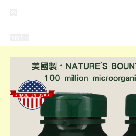
商品
兒童玩具禮品
兒童角色服 表演服
畢業禮品
正
送貨方式
Frozen 主題生日派對用品,服裝,禮物
優獸大都會（