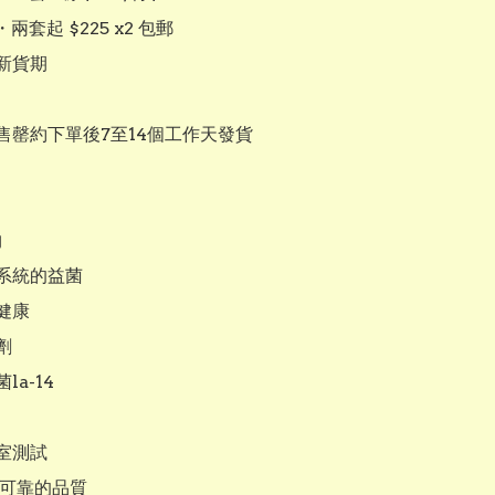
兩套起 $225 x2 包郵

新貨期

售罄約下單後7至14個工作天發貨



系統的益菌

康



a-14

室測試

可靠的品質
