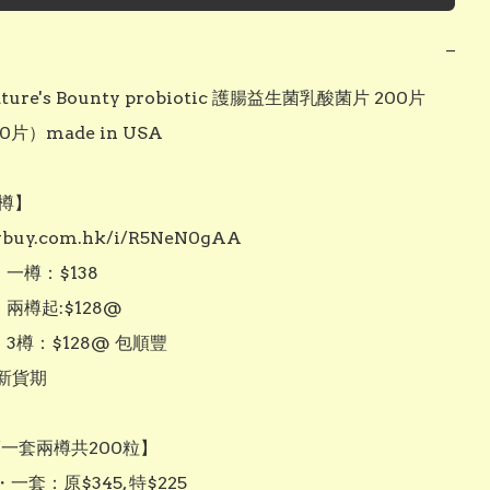
−
ure's Bounty probiotic 護腸益生菌乳酸菌片 200片 
0片）made in USA

樽】

/vbuy.com.hk/i/R5NeN0gAA

一樽：$138 

兩樽起:$128@

・3樽：$128@ 包順豐

新貨期

/一套兩樽共200粒】

一套：原$345, 特$225
