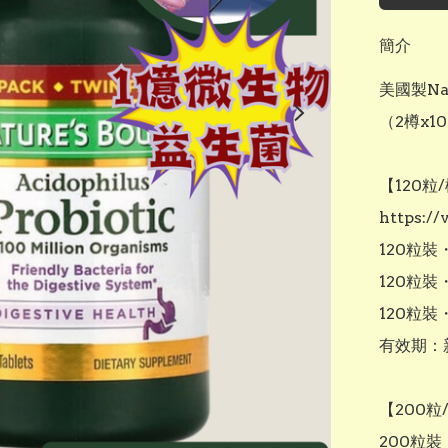
簡介
美國製Nat
（2樽x10
【120粒/
https:/
120粒裝・
120粒裝・
120粒裝
有效期：
【200粒
200粒裝・