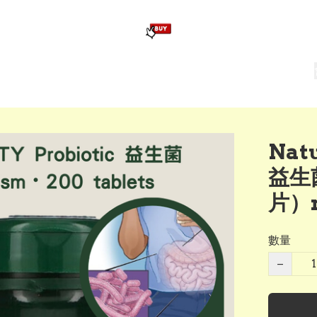
版畢業公仔
訂造公仔用畢業袍
生日派對佈置,服裝,禮物專區
Zootopia）主題生日派對用品
爆旋陀螺 Beyblade及配件
Natu
益生菌
片）m
數量
−