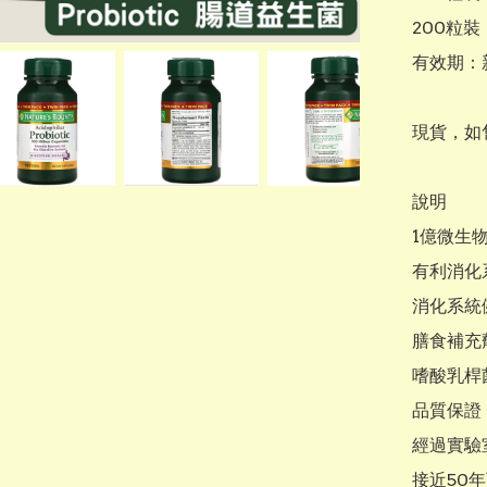
200粒裝・
有效期：
現貨，如
說明

1億微生物
有利消化
消化系統健
膳食補充劑
嗜酸乳桿菌l
品質保證

經過實驗
接近50年