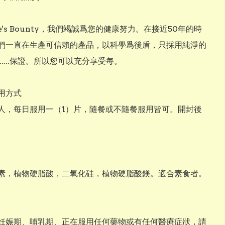
re's Bounty，我們竭誠爲您的健康努力。在接近50年的時
們一直在生產可信賴的產品，以科學爲後盾，只採用純淨的
.....保證。所以您可以充分享受每。

用方式

人，每日服用一（1）片，隨餐或不隨餐服用皆可。開封後
素，植物硬脂酸，二氧化硅，植物硬脂酸鎂。適合素食者。

妊娠期、哺乳期、正在服用任何藥物或有任何醫療症狀，請