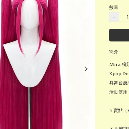
數量
−
簡介
Mira 
Kpop 
具舞台感✨
活動使用
⭐ 賣點（Bu
✔ 高辨