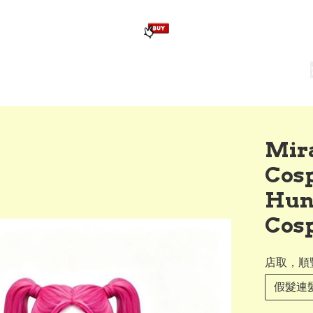
版畢業公仔
訂造公仔用畢業袍
生日派對佈置,服裝,禮物專區
Zootopia）主題生日派對用品
爆旋陀螺 Beyblade及配件
Mi
Cos
Hun
Cosp
店取，順
假髮連髮