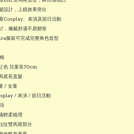
直髮設計，上鏡效果突出

童Cosplay、表演及節日活動

設計，佩戴舒適不易變形

ira服裝可完成完整角色造型

格

色 兒童長70cm

馬尾長直髮

/ 女童

play / 表演 / 節日活動

項

議輕柔梳理

拉扯雙馬尾部分

燈光略有差異
