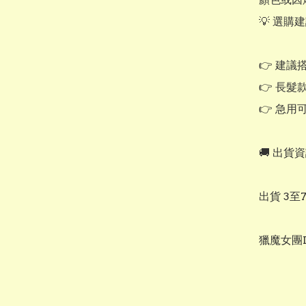
💡 選購
👉 建議搭
👉 長
👉 急用
🚚 出貨資
出貨 3至
獵魔女團De