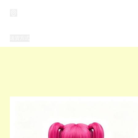
商品
兒童玩具禮品
兒童角色服 表演服
畢業禮品
正
送貨方式
Frozen 主題生日派對用品,服裝,禮物
優獸大都會（