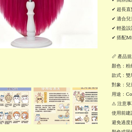
✔ 超長
✔ 適合兒
✔ 輕盈
✔ 搭配M
📏 產品規
顏色：粉紅
款式：雙
對象：兒童 
用途：Cos
⚠️ 注意事
使用前建
避免過度
顏色或因