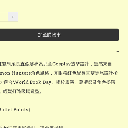
+
加至購物車
−
粉紅雙馬尾長直假髮專為兒童Cosplay造型設計，靈感來自
Demon Hunters角色風格，亮眼粉紅色配長直雙馬尾設計極
 適合World Book Day、學校表演、萬聖節及角色扮演
，輕鬆打造吸睛造型。

llet Points）

識度粉紅雙馬尾造型，舞台感強烈
