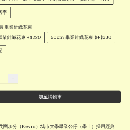
綉字
購 畢業針織花束
 畢業針織花束 +$220
50cm 畢業針織花束 $+$330
配
+
加至購物車
−
兵團加分（Kevin）城市大學畢業公仔（學士）採用經典 