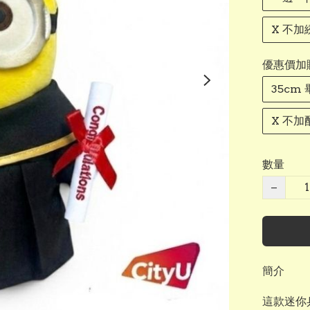
X 不加
優惠價加
35cm
X 不加
數量
−
簡介
這款迷你