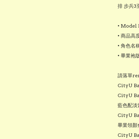
排 步兵3
• Model 
• 商品高
• 角色名
• 畢業袍
請落單rem
CityU 
CityU 
藍色配淡
CityU B
畢業領顏
CityU 