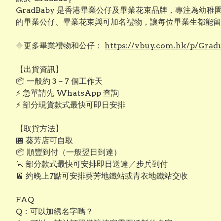
GradBaby 是香港畢業公仔及畢業花束品牌，專注為
的畢業公仔、畢業花束與可加名禮物，讓每位畢業生都能留
🔶更多畢業禮物和公仔：
https://vbuy.com.hk/p/Gradu
【出貨資訊】
📦 一般約 3－7 個工作天
⚡ 急單請先 WhatsApp 查詢
⚡ 部分現貨款式最快可即日安排
【取貨方法】
🏪 葵芳店可自取
📦 順豐到付（一般翌日到達）
🏃 部分款式最快可安排即日送達／步兵到付
🚈 約晚上7點可安排葵芳地鐵站或青衣地鐵站交收
FAQ
Q：可以加綉名字嗎？