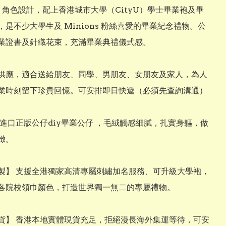
ns 角色設計，配上香港城市大學（CityU）學士畢業袍及畢
，是不少大學生及 Minions 粉絲喜愛的畢業紀念禮物。公
業證書及針織花束，充滿畢業典禮儀式感。

供應，適合送給朋友、同學、男朋友、女朋友及家人，為人
業時刻留下珍貴回憶。可安排即日快遞（必須先查詢溝通）

】 進口正版公仔diy畢業公仔 ，毛絨觸感細膩，扎實身軀，做
。

客製】 支援全港獨家高清專屬刺繡加名服務、可升級大學袍，
各院校領巾顏色，打造世界獨一無二的專屬禮物。

現貨】 香港本地實體現貨充足，拒絕漫長海外集運等待，可安