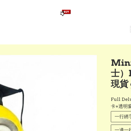
版畢業公仔
訂造公仔用畢業袍
生日派對佈置,服裝,禮物專區
Zootopia）主題生日派對用品
爆旋陀螺 Beyblade及配件
Mi
士）K
現貨 
Full 
卡+透明
一行綉字
一邊一行