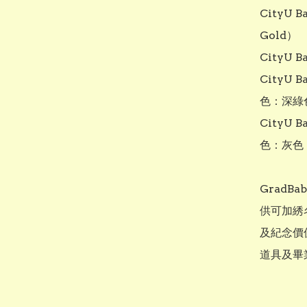
CityU 
Gold）

CityU 
CityU 
色：深綠色
CityU 
色：灰色

Grad
供可加綉
及紀念價
道具及畢