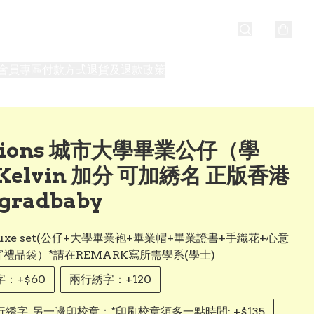
會員專區
付款方式
退貨及退款政策
最新消息
關於我們
nions 城市大學畢業公仔（學
elvin 加分 可加綉名 正版香港
gradbaby
Deluxe set(公仔+大學畢業袍+畢業帽+畢業證書+手織花+心意
窗禮品袋）*請在REMARK寫所需學系(學士)
：+$60
兩行綉字：+120
綉字, 另一邊印校章：*印刷校章須多一點時間: +$135