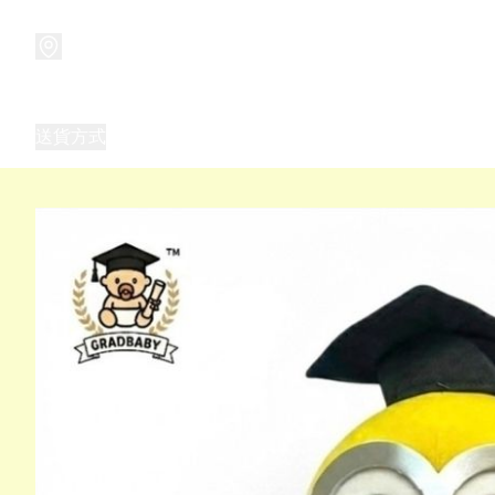
商品
兒童玩具禮品
兒童角色服 表演服
畢業禮品
正
送貨方式
Frozen 主題生日派對用品,服裝,禮物
優獸大都會（