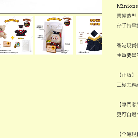
Minio
業帽造型
仔手持畢
香港現貨
生重要畢
​【正版
工極其精緻
​【專門
更可自選
​【全港