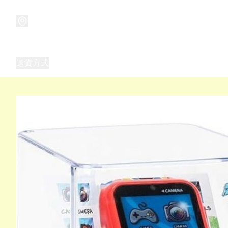
商品
兒童玩具禮品
兒童角色服 表演服
畢業禮品
正
送貨方式
Frozen 主題生日派對用品,服裝,禮物
優獸大都會（