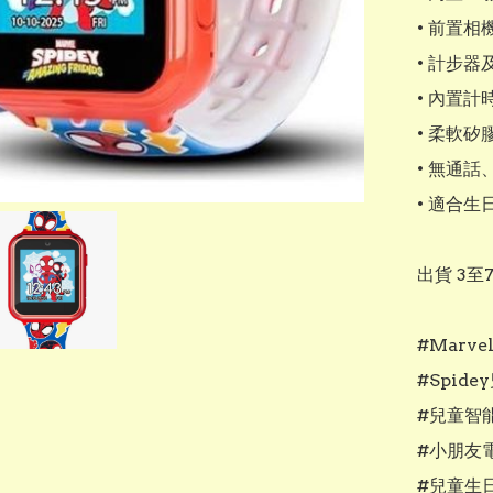
• 前置
• 計步
• 內置
• 柔軟矽
• 無通
• 適合
出貨 3至
#Marv
#Spide
#兒童智
#小朋友電
#兒童生