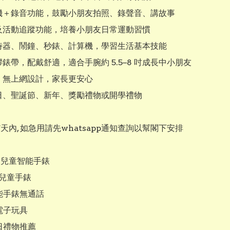
相機＋錄音功能，鼓勵小朋友拍照、錄聲音、講故事

器及活動追蹤功能，培養小朋友日常運動習慣

計時器、鬧鐘、秒錶、計算機，學習生活基本技能

膠錶帶，配戴舒適，適合手腕約 5.5–8 吋成長中小朋友

話、無上網設計，家長更安心

生日、聖誕節、新年、獎勵禮物或開學禮物

7天內, 如急用請先whatsapp通知查詢以幫閣下安排

el兒童智能手錶

y兒童手錶

能手錶無通話

子玩具

日禮物推薦
