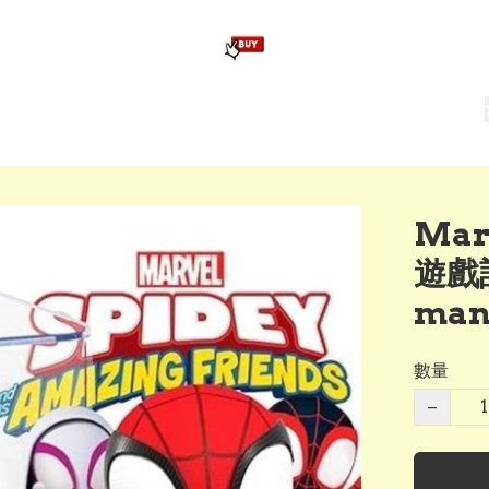
版畢業公仔
訂造公仔用畢業袍
生日派對佈置,服裝,禮物專區
Zootopia）主題生日派對用品
爆旋陀螺 Beyblade及配件
Mar
遊戲
ma
數量
−