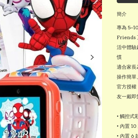
簡介
專為 5–10
Frie
活中體驗
慣

適合家長
操作簡單
官方授權 
友一戴即愛
• 觸控
• 內置 
• 內置 