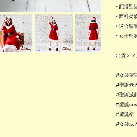
• 配搭
• 面料柔
• 適合
• 女士
出貨 3–
#女裝聖誕
#聖誕老人
#聖誕派對
#聖誕cosp
#聖誕裙

#女裝成