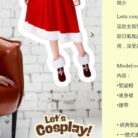
簡介
Lets 
這款女裝
節日氣氛
用，深受
Model:co
內容：

•聖誕帽

•連身裙

•腰帶

• 經典
• 一體