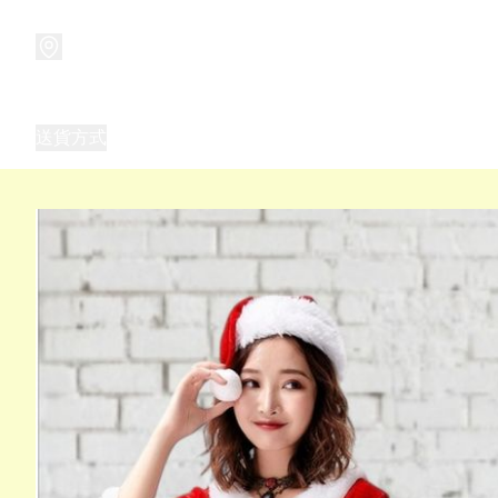
商品
兒童玩具禮品
兒童角色服 表演服
畢業禮品
正
送貨方式
Frozen 主題生日派對用品,服裝,禮物
優獸大都會（