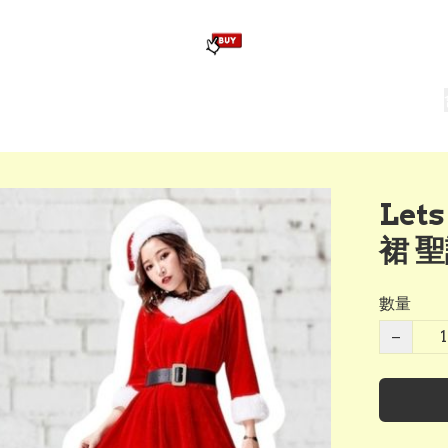
版畢業公仔
訂造公仔用畢業袍
生日派對佈置,服裝,禮物專區
Zootopia）主題生日派對用品
爆旋陀螺 Beyblade及配件
Let
裙 
數量
−