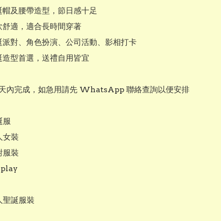
聖誕帽及腰帶造型，節日感十足

軟舒適，適合長時間穿著

聖誕派對、角色扮演、公司活動、影相打卡

聖誕造型首選，送禮自用皆宜

7 天內完成，如急用請先 WhatsApp 聯絡查詢以便安排

服

女裝

服裝

lay

人聖誕服裝
