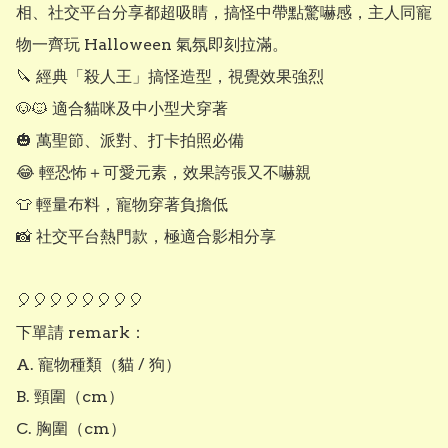
相、社交平台分享都超吸睛，搞怪中帶點驚嚇感，主人同寵
物一齊玩 Halloween 氣氛即刻拉滿。

🔪 經典「殺人王」搞怪造型，視覺效果強烈

🐶🐱 適合貓咪及中小型犬穿著

🎃 萬聖節、派對、打卡拍照必備

😂 輕恐怖＋可愛元素，效果誇張又不嚇親

👕 輕量布料，寵物穿著負擔低

📸 社交平台熱門款，極適合影相分享

🎈🎈🎈🎈🎈🎈🎈🎈

下單請 remark：

A. 寵物種類（貓 / 狗）

B. 頸圍（cm）

C. 胸圍（cm）
