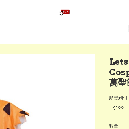
版畢業公仔
訂造公仔用畢業袍
生日派對佈置,服裝,禮物專區
Zootopia）主題生日派對用品
爆旋陀螺 Beyblade及配件
Let
Co
萬聖
順豐到付
$199
數量