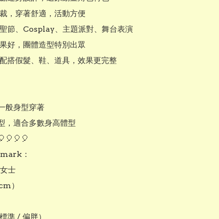
剪裁，穿著舒適，活動方便

萬聖節、Cosplay、主題派對、舞台表演

效果好，團體造型特別出眾

自行配搭假髮、鞋、道具，效果更完整

一般身型穿著

型，適合多數身高體型

🎈🎈🎈

mark：

 女士

cm）

標準 / 偏胖）
