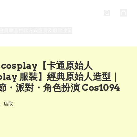
會員專區
付款方式
退貨及退款政策
最新消息
關於我們
s cosplay【卡通原始人
splay 服裝】經典原始人造型｜
節・派對・角色扮演 Cos1094
，店取