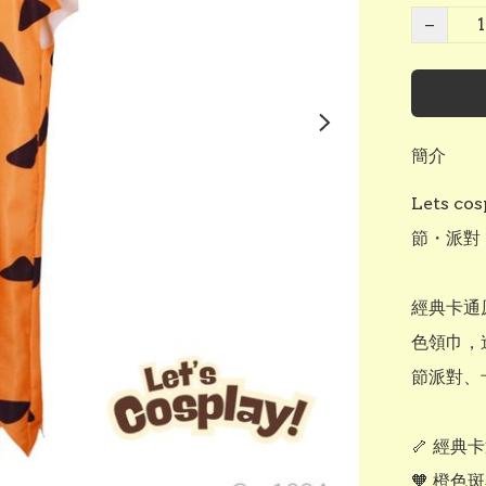
−
簡介
Lets 
節・派對・
經典卡通
色領巾，
節派對、
🦴 經
🧡 橙