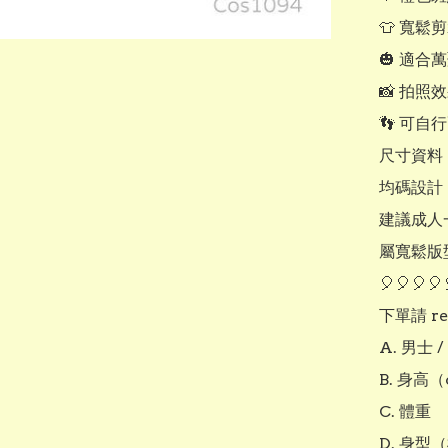
👕 寬鬆
🎃 適合
📸 拍照
👣 可
尺寸資料

均碼設計

建議成人
屬寬鬆版
🎈🎈🎈🎈
下單請 re
A. 男士 /
B. 身高（
C. 體重

D. 身型（