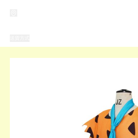
商品
兒童玩具禮品
兒童角色服 表演服
畢業禮品
正
送貨方式
Frozen 主題生日派對用品,服裝,禮物
優獸大都會（