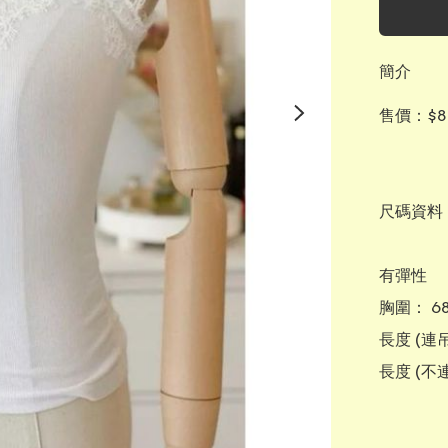
簡介
售價：$88
尺碼資料：
有彈性

胸圍： 68
長度 (連吊
長度 (不連吊