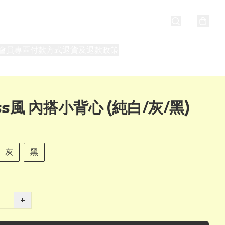
會員專區
付款方式
退貨及退款政策
最新消息
關於我們
iss風 內搭小背心 (純白/灰/黑)
灰
黑
+