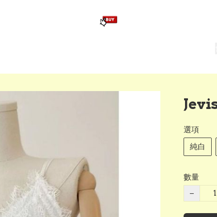
版畢業公仔
訂造公仔用畢業袍
生日派對佈置,服裝,禮物專區
Zootopia）主題生日派對用品
爆旋陀螺 Beyblade及配件
Jev
選項
純白
數量
−