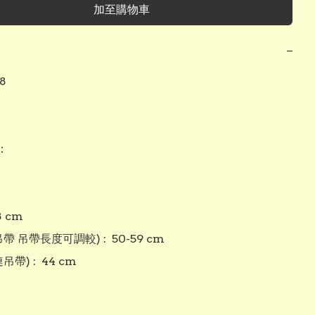
加至購物車
−




 cm

帶 吊帶長度可調較) :  50-59 cm

帶) :  44 cm