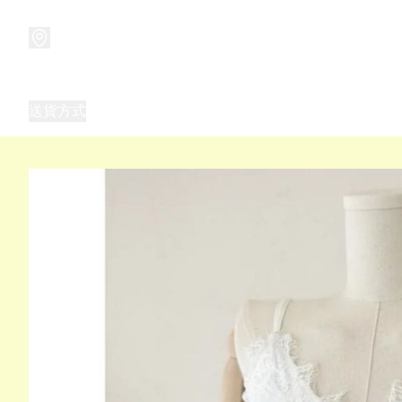
商品
兒童玩具禮品
兒童角色服 表演服
畢業禮品
正
送貨方式
Frozen 主題生日派對用品,服裝,禮物
優獸大都會（