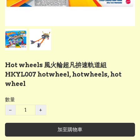
Hot wheels 風火輪超凡拚速軌道組
HKYL007 hotwheel, hotwheels, hot
wheel
數量
−
+
加至購物車