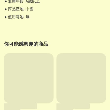
►適用年齡: 4歲以上

►商品產地: 中國

►使用電池: 無
你可能感興趣的商品