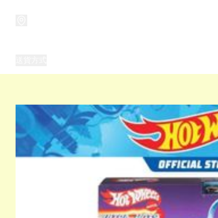
商品
兒童玩具禮品
兒童角色服 表演服
畢業禮品
正
送貨方式
Frozen 主題生日派對用品,服裝,禮物
優獸大都會（