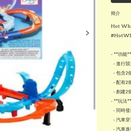
簡介
Hot W
#HotWhe
- **功能**:
  - 進行競賽、特技表演和對戰

  - 包含2個兒童驅動的發射器

  - 配有2個渦輪和交叉軌道

  - 創建2個爆射碰撞區域

- **玩法**:
  - 同時發射兩輛風火輪汽車

  - 汽車穿過渦輪管，進入環路

  - 汽車進行碰撞或錯過
