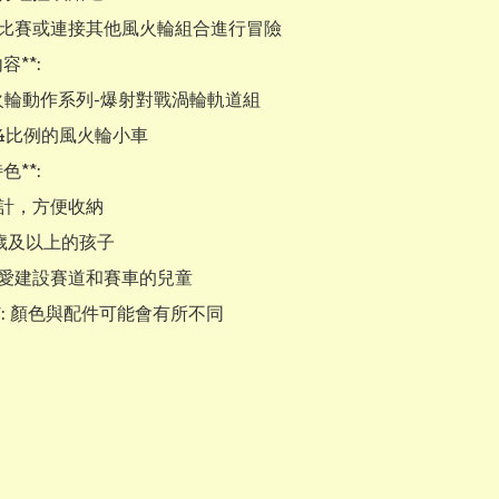
容**:

色**:

意**: 顏色與配件可能會有所不同