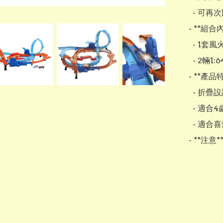
  - 可再次比賽或連接其他風火輪組合進行冒險

- **組合內
  - 1套風火輪動作系列-爆射對戰渦輪軌道組

  - 2輛1:64比例的風火輪小車

- **產品特
  - 折疊設計，方便收納

  - 適合4歲及以上的孩子

  - 適合喜愛建設賽道和賽車的兒童

- **注