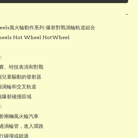
−
heels風火輪動作系列-爆射對戰渦輪軌道組合 
els Hot Wheel HotWheel




