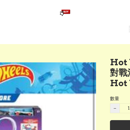
版畢業公仔
訂造公仔用畢業袍
生日派對佈置,服裝,禮物專區
Zootopia）主題生日派對用品
爆旋陀螺 Beyblade及配件
Ho
對戰
Hot
數量
−