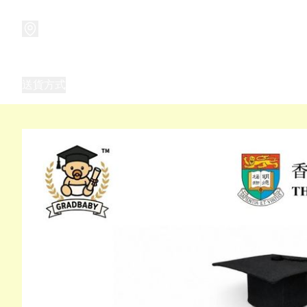
商品
兒童玩具禮品
兒童角色服 表演服
畢業禮品
正
送貨方式
Frozen 主題生日派對用品,服裝,禮物
優獸大都會（