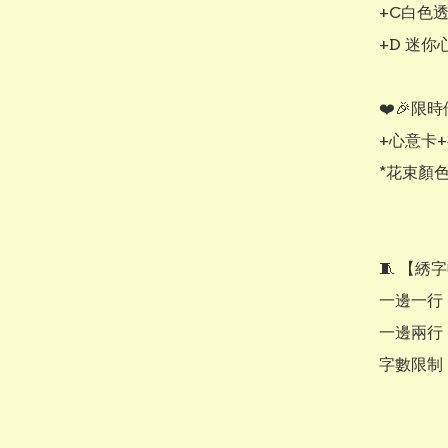
+C白色透
+D 迷你
❤️🎉限
+心意卡+
*花束顏
​🧵 【
​一邊一行：
​一邊兩行：
​字數限制