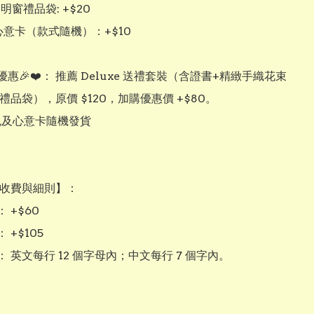
明窗禮品袋: +$20

心意卡（款式隨機）：+$10

時優惠🎉❤️： 推薦 Deluxe 送禮套裝（含證書+精緻手織花束
禮品袋），原價 $120，加購優惠價 +$80。

色及心意卡隨機發貨

綉字收費與細則】：

 +$60

 +$105

： 英文每行 12 個字母內；中文每行 7 個字內。
