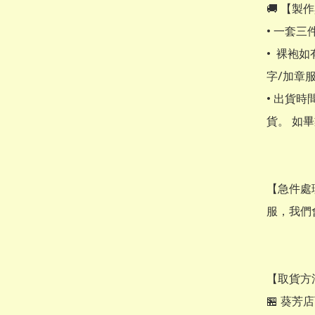
​​🚚 【
• ​一套
•  裸
字/加章服
• 出貨時
貨。 如畢
【​急件
服，我們
【取貨方法
🏪 葵芳