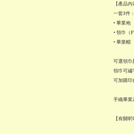
【產品內容
一套3件：
• 畢業袍

• 領巾（Fa
• 畢業帽

可選領巾顏
領巾可繡字
可加購印自
手織畢業
【有關呎