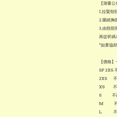
【測量公
1.拉緊頸
2.圍繞胸
3.由頸部
再從呎碼
*如要協助
【價格】
SP 2XS
2XS    
XS     
S      
M      
L      