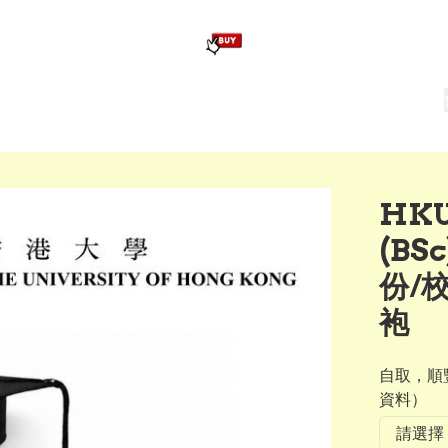
版畢業公仔
訂造公仔用畢業袍
生日派對佈置,服裝,禮物專區
Zootopia）主題生日派對用品
爆旋陀螺 Beyblade及配件
HKU
(BS
份/
袍
自取，順豐
資料）