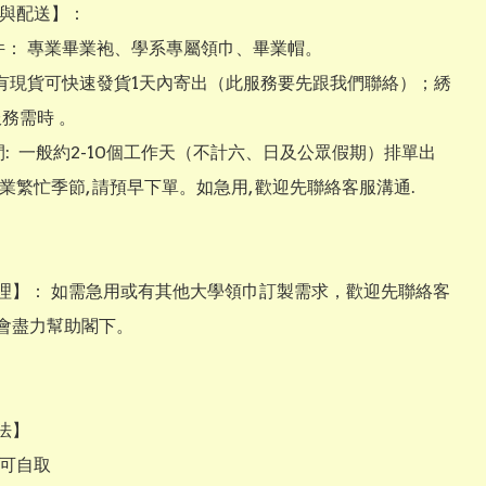
製作與配送】：

三件： 專業畢業袍、學系專屬領巾、畢業帽。

袍如有現貨可快速發貨1天內寄出（此服務要先跟我們聯絡）；綉
務需時 。

間:  一般約2-10個工作天（不計六、日及公眾假期）排單出
業繁忙季節, 請預早下單。如急用, 歡迎先聯絡客服溝通.

處理】： 如需急用或有其他大學領巾訂製需求，歡迎先聯絡客
會盡力幫助閣下。

】

店可自取
