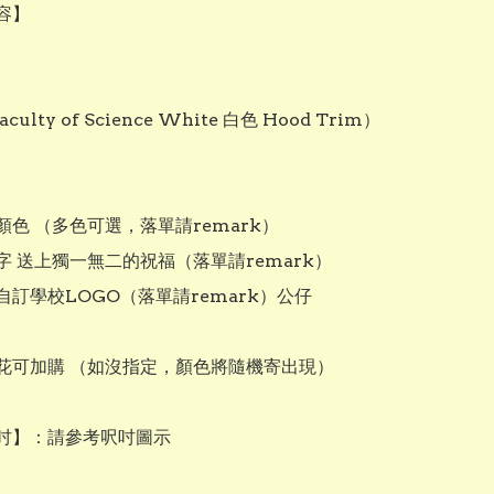
】



culty of Science White 白色 Hood Trim）

色 （多色可選，落單請remark）

 送上獨一無二的祝福（落單請remark）

訂學校LOGO（落單請remark）公仔

花可加購 （如沒指定，顏色將隨機寄出現）

吋】：請參考呎吋圖示
