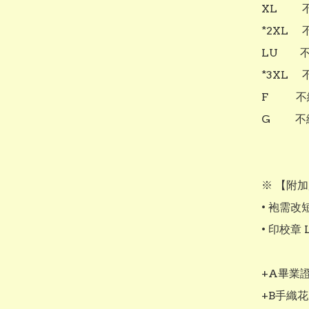
XL     
*2XL  
LU     
*3XL  
F      
G      
※ 【附加
• 袍需改短 
• 印校章 L
+A畢業證
+B手織花