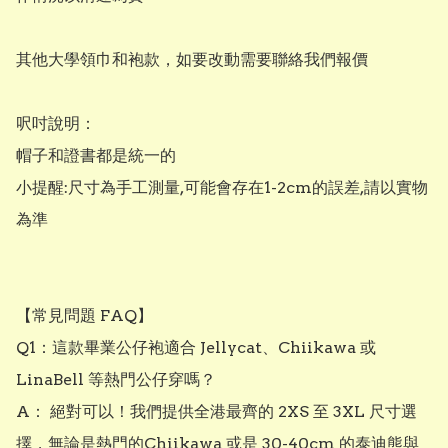
其他大學領巾和袍款，如要改動需要聯絡我們報價

呎吋說明：

帽子和證書都是統一的

小提醒:尺寸為手工測量,可能會存在1-2cm的誤差,請以實物
為準 

【常見問題 FAQ】

Q1：這款畢業公仔袍適合 Jellycat、Chiikawa 或 
LinaBell 等熱門公仔穿嗎？ 

A： 絕對可以！我們提供全港最齊的 2XS 至 3XL 尺寸選
擇，無論是熱門的Chiikawa 或是 30-40cm 的泰迪熊與