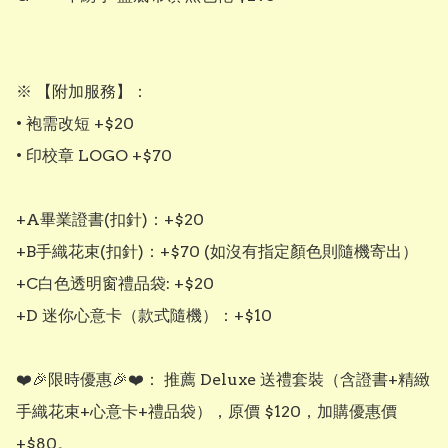
※ 【附加服務】： 

• 袍需改短 +$20

• 印校章 LOGO +$70

+A畢業證書(扣針)：+$20

+B手織花束(扣針)：+$70 (如沒有指定顏色則隨機寄出）

+C白色透明窗禮品袋: +$20

+D 迷你心意卡（款式隨機）：+$10

❤️🎉限時優惠🎉❤️： 推薦 Deluxe 送禮套裝（含證書+精緻
手織花束+心意卡+禮品袋），原價 $120，加購優惠價 
+$80。
