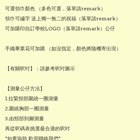
可選領巾顏色 （多色可選，落單請remark）

領巾可繡字 送上獨一無二的祝福（落單請remark）

可加購印自訂學校LOGO（落單請remark）公仔

手織畢業花可加購 （如沒指定，顏色將隨機寄出現）

【有關呎吋】：請參考呎吋圖示

【測量公仔方法】

1.拉緊頸部圍繞一圈測量

2.圍繞胸部一圈測量

3.由頸部到腳測量

再從呎碼表挑選最合適的呎吋

*如要協助 歡迎聯絡我們*
