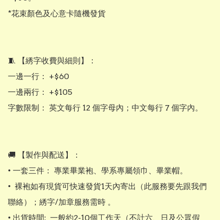
*花束顏色及心意卡隨機發貨

​🧵 【綉字收費與細則】：

​一邊一行： +$60

​一邊兩行： +$105

​字數限制： 英文每行 12 個字母內；中文每行 7 個字內。

​​🚚 【製作與配送】：

• ​一套三件： 專業畢業袍、學系專屬領巾、畢業帽。

•  裸袍如有現貨可快速發貨1天內寄出（此服務要先跟我們
聯絡）；綉字/加章服務需時 。

• 出貨時間:  一般約2-10個工作天（不計六、日及公眾假