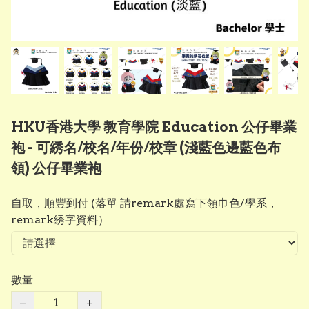
HKU香港大學 教育學院 Education 公仔畢業
袍 - 可綉名/校名/年份/校章 (淺藍色邊藍色布
領) 公仔畢業袍
自取，順豐到付 (落單 請remark處寫下領巾色/學系，
remark綉字資料）
數量
−
+