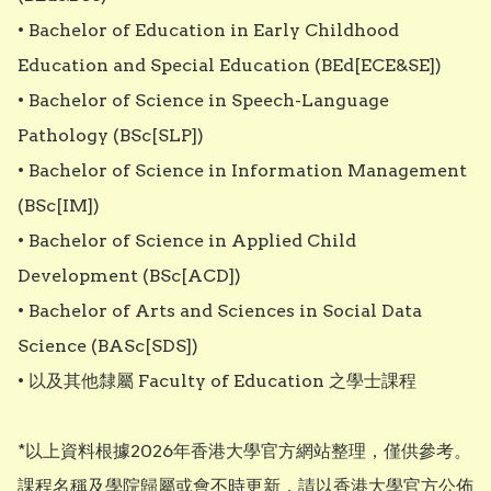
• Bachelor of Education in Early Childhood 
Education and Special Education (BEd[ECE&SE])

• Bachelor of Science in Speech-Language 
Pathology (BSc[SLP])

• Bachelor of Science in Information Management 
(BSc[IM])

• Bachelor of Science in Applied Child 
Development (BSc[ACD])

• Bachelor of Arts and Sciences in Social Data 
Science (BASc[SDS])

• 以及其他隸屬 Faculty of Education 之學士課程

*以上資料根據2026年香港大學官方網站整理，僅供參考。
課程名稱及學院歸屬或會不時更新，請以香港大學官方公佈