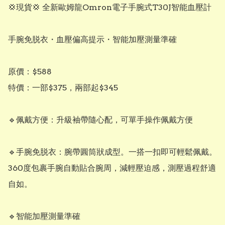
💢現貨💢 全新歐姆龍Omron電子手腕式T30J智能血壓計

手腕免脱衣・血壓偏高提示・智能加壓測量準確

原價：$588

特價：一部$375，兩部起$345

🔹️佩戴方便：升級袖帶隨心配，可單手操作佩戴方便

🔹️手腕免脱衣：腕帶圓筒狀成型。一搭一扣即可輕鬆佩戴。
360度包裹手腕自動貼合腕周，減輕壓迫感，測壓過程舒適
自如。

🔹️智能加壓測量準確
