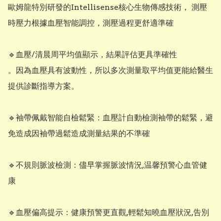
歐姆龍特別研發的Intellisense核心生物傳感技術， 測壓
時壓力根據血壓智能調控，測壓過程更舒適準確

🔹️血壓/清晨周平均值顯示，結果評估更具準確性

。因為血壓具有波動性，所以多次測量取平均值更能給醫生
提供診斷指導方案。

🔹️袖帶佩戴智能自檢鬆緊：血壓計自動檢測袖帶的鬆緊，避
免造成因袖帶過鬆造成測量結果的不準確

🔹️不規則脈波檢測：儘早掌握脈波情況,温馨預警心血管健
康

🔹️血壓偏高提示：健康預警更直觀,輕鬆知曉血壓狀況,告別