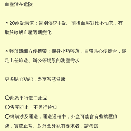
血壓潛在危險

🔹️20組記憶值：告別傳統手記，前後血壓對比不怕忘，有
助於瞭解血壓週期變化

🔹️輕薄纖細方便攜帶：機身小巧輕薄，自帶貼心便攜盒，滿
足出差旅遊、辦公等場景的測壓需求

更多貼心功能，盡享智慧健康

⭕此為平行進口產品

⭕售完即止，不另行通知

⭕網購涉及運送，運送過程中，外盒可能會有些擠壓痕
跡，實屬正常。對外盒外觀有要求者，請考慮