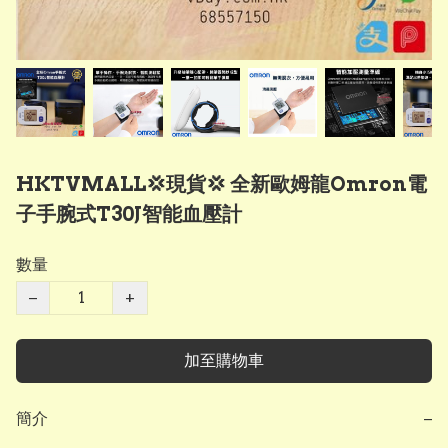
HKTVMALL💢現貨💢 全新歐姆龍Omron電
子手腕式T30J智能血壓計
數量
−
+
加至購物車
簡介
−