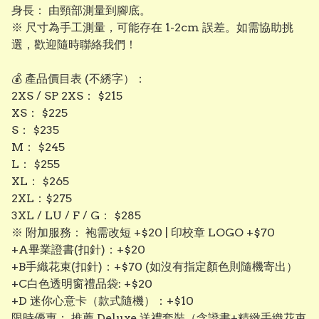
​身長： 由頸部測量到腳底。
※ 尺寸為手工測量，可能存在 1-2cm 誤差。如需協助挑
選，歡迎隨時聯絡我們！
💰 產品價目表 (不綉字）：
​2XS / SP 2XS： $215
​XS： $225
​S： $235
​M： $245
​L： $255
​XL： $265
​2XL：$275
3XL / LU / F / G： $285
​※ 附加服務： 袍需改短 +$20 | 印校章 LOGO +$70
+A畢業證書(扣針)：+$20
+B手織花束(扣針)：+$70 (如沒有指定顏色則隨機寄出）
+C白色透明窗禮品袋: +$20
+D 迷你心意卡（款式隨機）：+$10
限時優惠： 推薦 Deluxe 送禮套裝（含證書+精緻手織花束