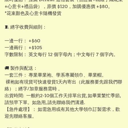
+心意卡+禮品袋），原價 $120，加購優惠價 +$80。
*花束顏色及心意卡隨機發貨
​🧵 綉字收費與細則：
​一邊一行： +$60
​一邊兩行： +$105
​字數限制： 英文每行 12 個字母內；中文每行 7 個字內。
​​🚚 製作與配送：
​一套三件： 專業畢業袍、學系專屬領巾、畢業帽。
裸袍如有現貨可快速發貨1天內寄出（此服務要先跟我們聯
絡）；綉字/加章服務需時 。
出貨時間: 一般約2-10個工作天排單出貨, 如畢業繁忙季節,
請預早下單。如急用, 請先聯絡我們溝通.
【​急件處理】： 如需急用或有其他大學領巾訂製需求，歡
迎先聯絡客服。