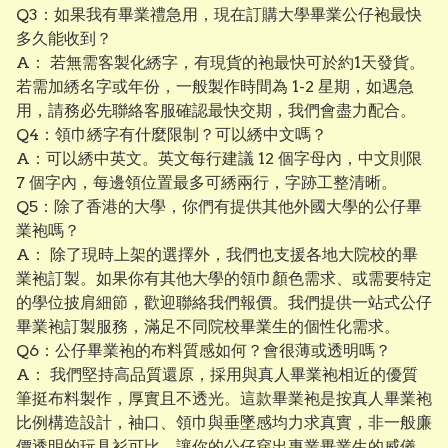
Q3：如果我有畢業禮急用，現在訂購大學畢業公仔袍最快
多久能收到？
A： 若無需客製化綉字，有現貨的袍最快可於約1天發貨。
若需加綉名字或年份，一般製作時間為 1-2 星期，如遇急
用，請務必先聯絡客服確認最快交期，我們會盡力配合。
Q4：領巾綉字有什麼限制？可以綉中文嗎？
A：可以綉中英文。英文每行建議 12 個字母內，中文則限
7 個字內，每邊領位置最多可綉兩行，字跡工整清晰。
Q5：除了香港的大學，你們有提供其他外國大學的公仔畢
業袍嗎？
A： 除了現時上架的選擇外，我們也支援各地大院校的畢
業袍訂製。如果你有其他大學的領巾顏色需求、或需要特定
的學位披肩細節，歡迎聯絡我們報價。我們提供一站式公仔
畢業袍訂製服務，滿足不同院校畢業生的個性化需求。
Q6：公仔畢業袍的布料質感如何？會很薄或透明嗎？
A： 我們堅持高品質還原，採用與真人畢業袍相近的優質
筆挺布料製作，厚實且不透光。這款畢業袍是按真人畢業袍
比例構造設計，袖口、領巾與垂墜感均力求真實，非一般廉
價透明的玩具衫可比，讓你的公仔穿出專業畢業生的威儀。