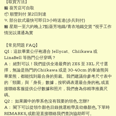
【取貨方法】
🏪 葵芳店可自取
📦 順豐到付 第2日到達
🏃 部分款式最快可即日3小時送達(步兵到付)
🏪 星期一至六約晚上7點葵芳地鐵/青衣地鐵交貨 *視乎工作
情況以溝通為實
【常見問題 FAQ】
Q1：這款畢業公仔袍適合 Jellycat、Chiikawa 或
LinaBell 等熱門公仔穿嗎？
A： 絕對可以！我們提供全港最齊的 2XS 至 3XL 尺寸選
擇，無論是熱門的Chiikawa 或是 30-40cm 的泰迪熊與
畢業熊，都能找到最合身的剪裁。我們建議你參考尺寸表中
的「頸圍」與「身長」數據，按呎碼表選最合身的袍, 或直
接聯絡客服提供公仔數據和照片，我們會為你精準推薦尺
碼。
Q2： 如果圖中的學系色沒有我要的領色, 怎辦?
A： 閣下可以從領巾顏色目錄挑選粗帶及幼條顏色, 下單時
REMARKS, 或歡迎直接聯絡我們查詢協助即可。