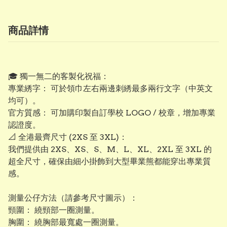
商品詳情
​🎓 獨一無二的客製化祝福：
專業綉字： 可於領巾左右兩邊刺綉最多兩行文字（中英文
均可）。
​官方質感： 可加購印製自訂學校 LOGO / 校章，增加專業
認證度。
​📐 全港最齊尺寸 (2XS 至 3XL)：
我們提供由 2XS、XS、S、M、L、XL、2XL 至 3XL 的
超全尺寸，確保由細小掛飾到大型畢業熊都能穿出專業質
感。
測量公仔方法（請參考尺寸圖示）：
頸圍： 繞頸部一圈測量。
​胸圍： 繞胸部最寬處一圈測量。