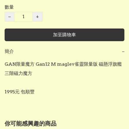
數量
−
+
加至購物車
簡介
−
GAN限量魔方 Gan12 M maglev雀靈限量版 磁懸浮旗艦
三階磁力魔方

1995元 包順豐
你可能感興趣的商品