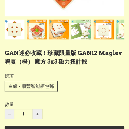
GAN迷必收藏！珍藏限量版 GAN12 Maglev
鳴夏（橙） 魔方 3x3 磁力扭計骰
選項
白綠 - 順豐智能柜包郵
數量
−
+