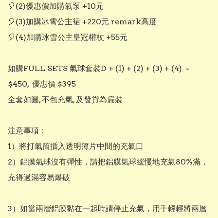
🎈(2)優惠價加購氣泵 +10元

🎈(3)加購冰雪公主裙 +220元 remark高度

🎈(4)加購冰雪公主皇冠權杖 +55元 

如購FULL SETS 氣球套裝D + (1) + (2) + (3) + (4)  =  
$450,  優惠價 $395

全套如圖, 不包充氣, 及發貨為扁裝

注意事項：

1）將打氣筒插入透明簿片中間的充氣口

2）鋁膜氣球沒有彈性，請把鋁膜氣球緩慢地充氣80%滿，
充得過滿容易爆破

3）如當兩層鋁膜黏在一起時請停止充氣，用手輕輕將兩層