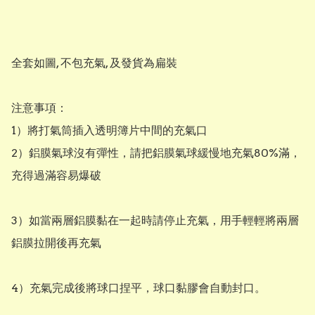
全套如圖, 不包充氣, 及發貨為扁裝

注意事項：

1）將打氣筒插入透明簿片中間的充氣口

2）鋁膜氣球沒有彈性，請把鋁膜氣球緩慢地充氣80%滿，
充得過滿容易爆破

3）如當兩層鋁膜黏在一起時請停止充氣，用手輕輕將兩層
鋁膜拉開後再充氣

4）充氣完成後將球口捏平，球口黏膠會自動封口。
