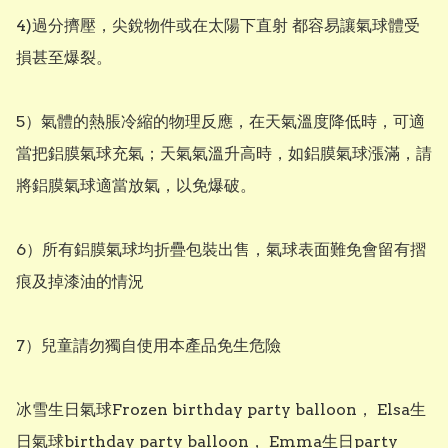
4)過分擠壓，尖銳物件或在太陽下直射 都容易讓氣球體受
損甚至爆裂。

5）氣體的熱脹冷縮的物理反應，在天氣溫度降低時，可適
當把鋁膜氣球充氣；天氣氣溫升高時，如鋁膜氣球漲滿，請
將鋁膜氣球適當放氣，以免爆破。

6）所有鋁膜氣球均折疊包裝出售，氣球表面難免會留有摺
痕及掉漆油的情況

7）兒童請勿獨自使用本產品免生危險

冰雪生日氣球Frozen birthday party balloon， Elsa生
日氣球birthday party balloon， Emma生日party 