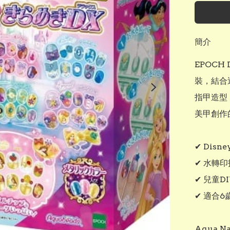
簡介
EPOCH D
裝，結合
指甲造型
美甲創作
✔ Disn
✔ 水轉印
✔ 兒童D
✔ 適合6
Aqua 