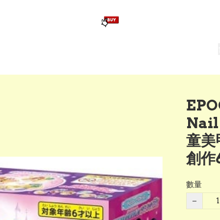
版畢業公仔
訂造公仔用畢業袍
生日派對佈置,服裝,禮物專區
Zootopia）主題生日派對用品
爆旋陀螺 Beyblade及配件
EPO
Nai
童美
創作
數量
−