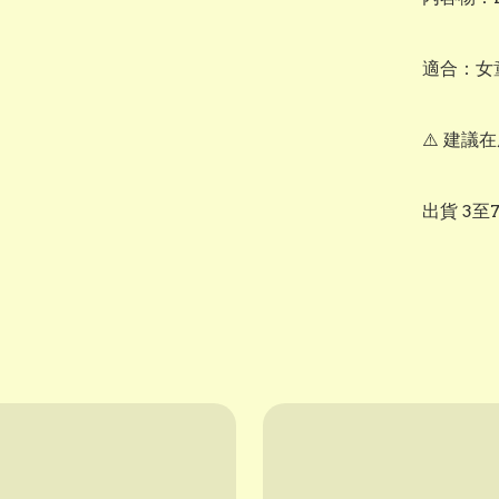
適合：女
⚠️ 建