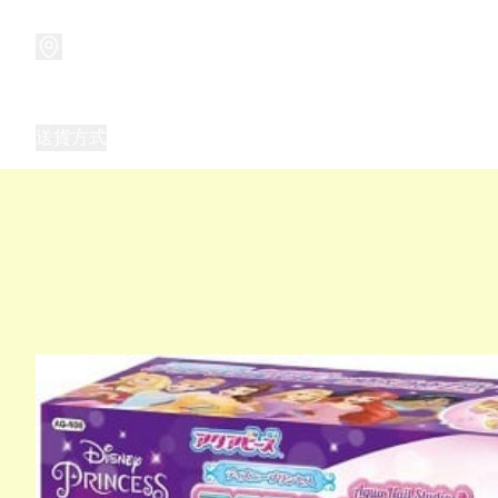
商品
兒童玩具禮品
兒童角色服 表演服
畢業禮品
正
送貨方式
Frozen 主題生日派對用品,服裝,禮物
優獸大都會（