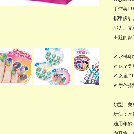
手作美甲
指甲設計
能力。完
主題的熱
✔ 水轉
✔ DIY
✔ 女童D
✔ 手作
類型：兒童
玩法：水
適用年齡：
內容物：