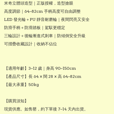
米奇立體頭造型｜正版授權，造型搶眼

高度調節｜64–82cm 手柄高度可自由調整

LED 發光輪＋PU 靜音耐磨輪｜夜間閃亮又安全

防滑手柄＋防滑踏板｜駕馭更穩定

三輪設計＋後輪漸進式剎車｜防傾倒安全升級

可摺疊收藏設計｜收納不佔位

【適用年齡】3–12 歲｜身高 90–150cm

【產品尺寸】長 64 × 闊 28 × 高 64–82cm

【最大承重】50kg

【購買須知】

現貨供應。如售罄，約下單後 7–14 天內出貨。
