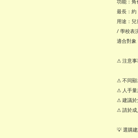
功能：角
最長：約 6
用途：兒童角色
/ 學校表演
適合對象
⚠ 注意事
⚠ 不同
⚠ 人手
⚠ 建議
⚠ 請於成
💡 選購建