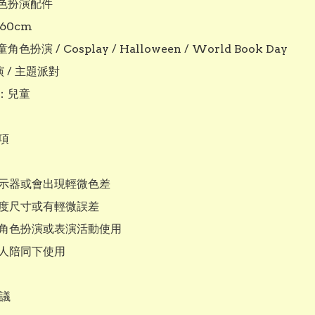
色扮演配件

0cm

扮演 / Cosplay / Halloween / World Book Day 
 / 主題派對

：兒童

項

顯示器或會出現輕微色差

量度尺寸或有輕微誤差

於角色扮演或表演活動使用

人陪同下使用

議
