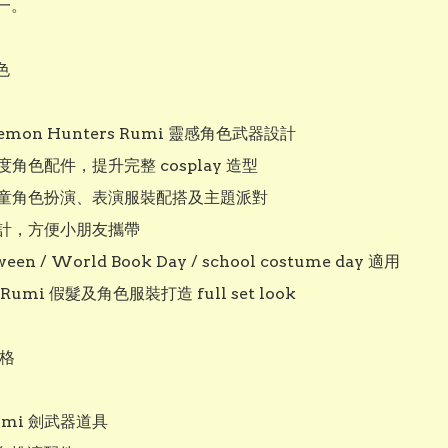
。



emon Hunters Rumi 靈感角色武器設計

度角色配件，提升完整 cosplay 造型

兒童角色扮演、表演服裝配搭及主題派對

設計，方便小朋友攜帶

ween / World Book Day / school costume day 適用

Rumi 假髮及角色服裝打造 full set look

格

mi 劍武器道具
