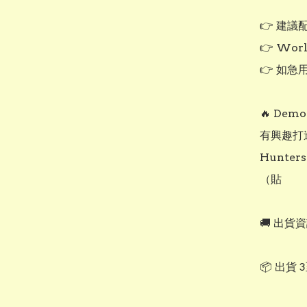
👉 建議
👉 Wor
👉 如急
🔥 De
有興趣打
Hunter
（貼

🚚 出貨資