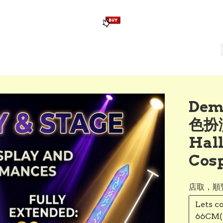
版畢業公仔
訂造公仔用畢業袍
生日派對佈置,服裝,禮物專區
Zootopia）主題生日派對用品
爆旋陀螺 Beyblade及配件
Dem
色扮演
Hal
Cosp
店取，順
Lets 
66CM(