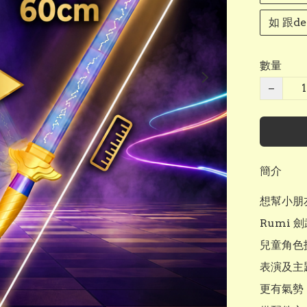
如 跟de
數量
−
簡介
想幫小朋友
Rumi 
兒童角色扮演
表演及主
更有氣勢，