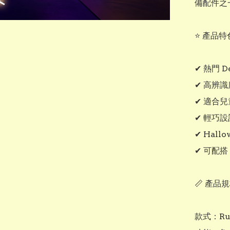
備配件之一
⭐ 產品特色
✔ 熱門 D
✔ 高辨識
✔ 適合
✔ 輕巧
✔ Hallo
✔ 可配搭 
📏 產品規
款式：Ru