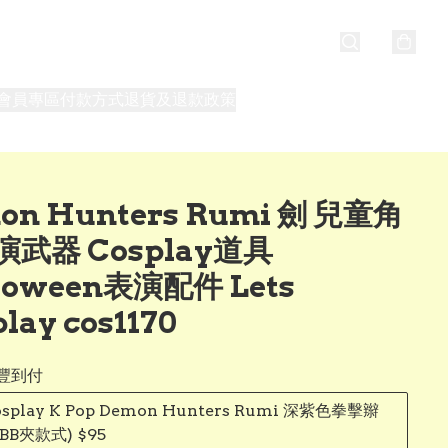
會員專區
付款方式
退貨及退款政策
最新消息
關於我們
on Hunters Rumi 劍 兒童角
武器 Cosplay道具
loween表演配件 Lets
lay cos1170
豐到付
cosplay K Pop Demon Hunters Rumi 深紫色拳擊辮
BB夾款式) $95