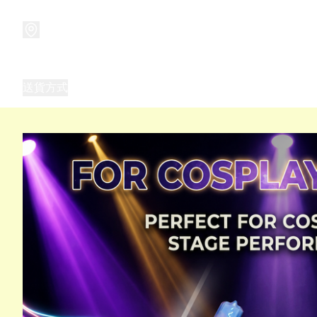
商品
兒童玩具禮品
兒童角色服 表演服
畢業禮品
正
送貨方式
Frozen 主題生日派對用品,服裝,禮物
優獸大都會（