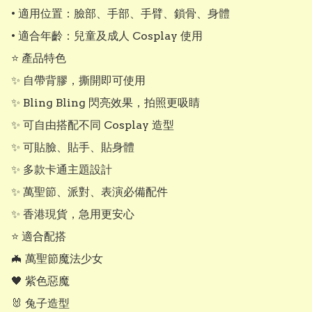
• 適用位置：臉部、手部、手臂、鎖骨、身體

• 適合年齡：兒童及成人 Cosplay 使用

⭐ 產品特色

✨ 自帶背膠，撕開即可使用

✨ Bling Bling 閃亮效果，拍照更吸睛

✨ 可自由搭配不同 Cosplay 造型

✨ 可貼臉、貼手、貼身體

✨ 多款卡通主題設計

✨ 萬聖節、派對、表演必備配件

✨ 香港現貨，急用更安心

⭐ 適合配搭

🦇 萬聖節魔法少女

🖤 紫色惡魔

🐰 兔子造型
