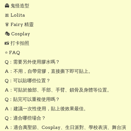
👻 鬼怪造型

🎀 Lolita

🧚 Fairy 精靈

🎭 Cosplay

📸 打卡拍照

⭐ FAQ

Q：需要另外使用膠水嗎？

A：不用，自帶背膠，直接撕下即可貼上。

Q：可以貼哪些位置？

A：可貼於臉部、手部、手臂、鎖骨及身體等位置。

Q：貼完可以重複使用嗎？

A：建議一次性使用，貼上後效果最佳。

Q：適合哪些場合？

A：適合萬聖節、Cosplay、生日派對、學校表演、舞台演