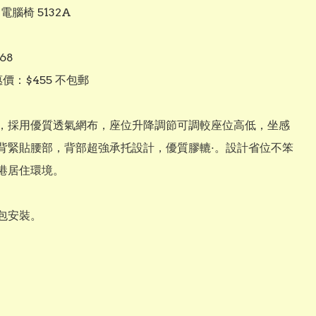
電腦椅 5132A

8

價：$455 不包郵

，採用優質透氣網布，座位升降調節可調較座位高低，坐感
背緊貼腰部，背部超強承托設計，優質膠轆·。設計省位不笨
港居住環境。

包安裝。
