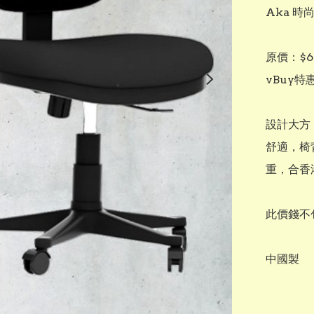
Aka 時尚
原價：$66
vBuy特惠
設計大方
舒適，椅
重，合香
此價錢不
中國製