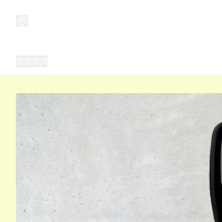
商品
兒童玩具禮品
兒童角色服 表演服
畢業禮品
正
送貨方式
Frozen 主題生日派對用品,服裝,禮物
優獸大都會（