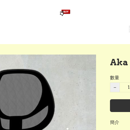
版畢業公仔
訂造公仔用畢業袍
生日派對佈置,服裝,禮物專區
Zootopia）主題生日派對用品
爆旋陀螺 Beyblade及配件
Aka
數量
−
簡介