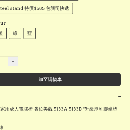
 steel stand 特價$585 包我司快遞
ur
橙
綠
藍
+
加至購物車
−
尚家用成人電腦椅 省位美觀 5133A 5133B *升級厚乳膠坐墊

 
