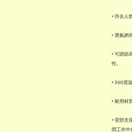
• 符合
• 透氣
• 可調
性。

• 36
• 耐用
• 背部
間工作中