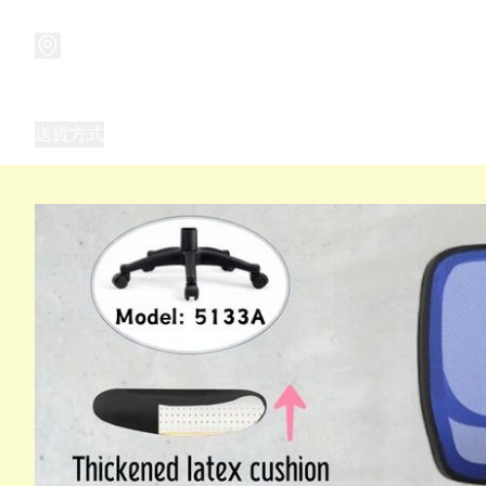
商品
兒童玩具禮品
兒童角色服 表演服
畢業禮品
正
送貨方式
Frozen 主題生日派對用品,服裝,禮物
優獸大都會（