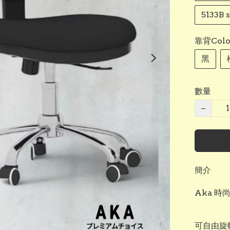
5133B
靠背Colo
黑
數量
−
簡介
Aka 時
可自由旋轉