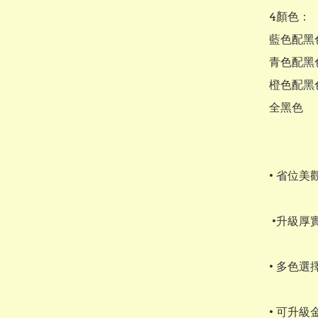
4顏色：

藍色配黑色
青色配黑色
橙色配黑色
全黑色

• 省位美
 •升級厚實乳膠坐墊：提供長時間舒適的支撐，減少久坐不適。

• 多色
• 可升