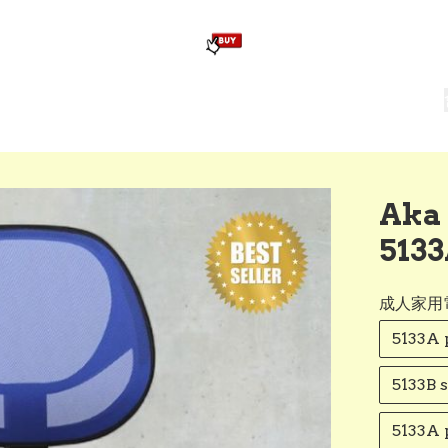
版畢業公仔
訂造公仔用畢業袍
生日派對佈置,服裝,禮物專區
Zootopia）主題生日派對用品
爆旋陀螺 Beyblade及配件
Ak
513
成人家用
5133A
5133B
5133A