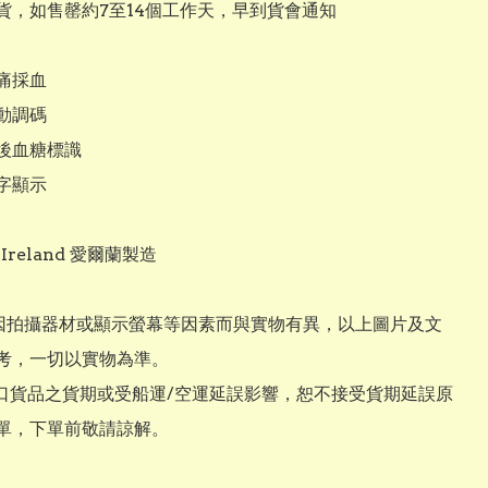
貨，如售罄約7至14個工作天，早到貨會通知

痛採血

動調碼

餐後血糖標識

字顯示

 Ireland 愛爾蘭製造

或因拍攝器材或顯示螢幕等因素而與實物有異，以上圖片及文
考，一切以實物為準。

進口貨品之貨期或受船運/空運延誤影響，恕不接受貨期延誤原
單，下單前敬請諒解。
