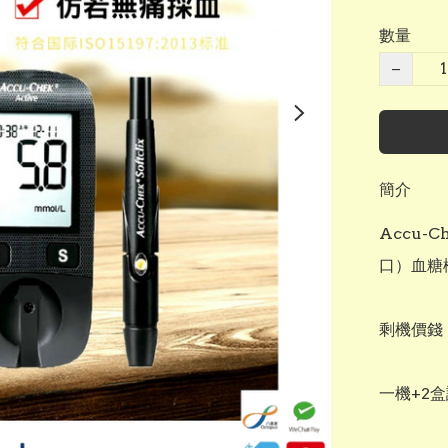
數量
−
簡介
Accu-
口）血糖機
剩機價錢：
一機+2盒