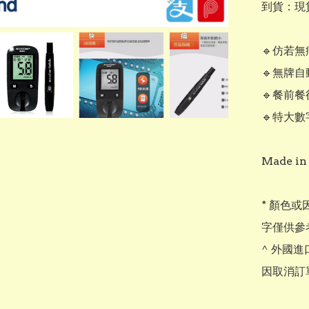
到貨：現
🔹️仿若無
🔹️無牌自
🔹️餐前
🔹️特大數
Made in
* 顏色
字僅供參
^ 外國
因取消訂