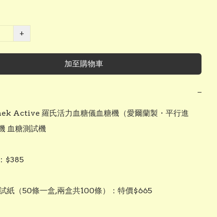
+
加至購物車
−
Chek Active 羅氏活力血糖儀血糖機（愛爾蘭製・平行進
 血糖測試機   

$385

試紙（50條一盒,兩盒共100條）：特價$665
