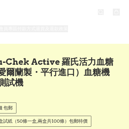
會員專區
付款方式
退貨及退款政策
最新消息
關於我們
u-Chek Active 羅氏活力血糖
愛爾蘭製・平行進口）血糖機
測試機
錢 包郵
盒試紙（50條一盒,兩盒共100條）包郵特價