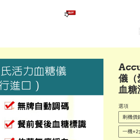
版畢業公仔
訂造公仔用畢業袍
生日派對佈置,服裝,禮物專區
Zootopia）主題生日派對用品
爆旋陀螺 Beyblade及配件
Acc
儀（
血糖
選項
剩機價
一機+2