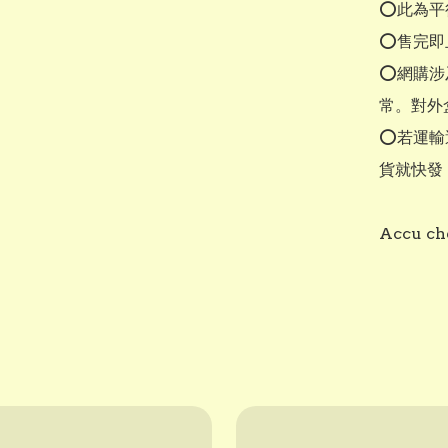
⭕此為平
⭕售完即
⭕網購涉
常。對外
⭕若運輸
貨就快發
Accu ch