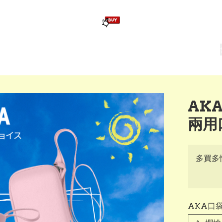
版畢業公仔
訂造公仔用畢業袍
生日派對佈置,服裝,禮物專區
Zootopia）主題生日派對用品
爆旋陀螺 Beyblade及配件
AKA
兩用口
多買多
AKA口