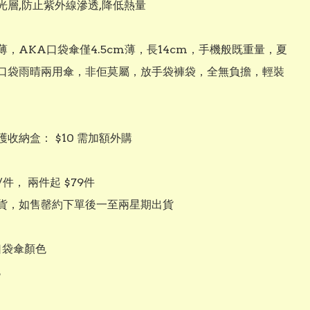
光層,防止紫外線滲透,降低熱量

薄，AKA口袋傘僅4.5cm薄，長14cm，手機般既重量，夏
口袋雨晴兩用傘，非佢莫屬，放手袋褲袋，全無負擔，輕裝
護收納盒： $10 需加額外購

/件， 兩件起 $79件

貨，如售罄約下單後一至兩星期出貨

口袋傘顏色


