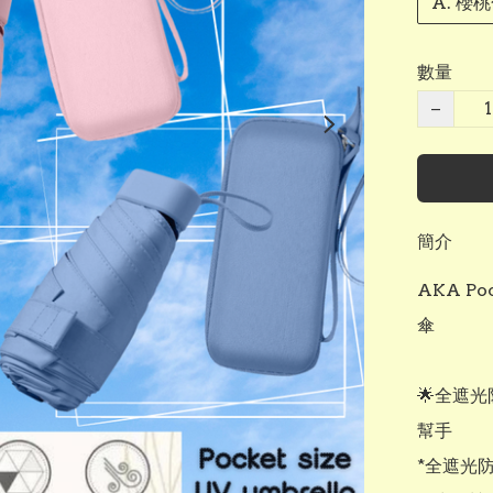
A. 櫻
數量
−
簡介
AKA Po
傘

🌟全遮
幫手

*全遮光