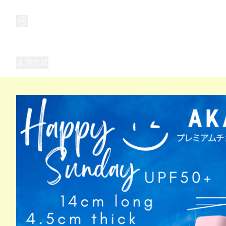
商品
兒童玩具禮品
兒童角色服 表演服
畢業禮品
正
送貨方式
Frozen 主題生日派對用品,服裝,禮物
優獸大都會（