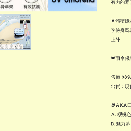
有力的遮
🌟體積纖
季傍身既
上陣

🌟雨傘保
售價 $89
出貨：現
🌈AKA
A. 櫻桃色
B. 魅力藍
