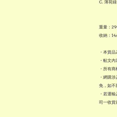
C. 薄荷綠

重量：290
收納：14cm
・本貨品
・帖文內
・所有商
・網購涉
免，如不
・若運輸
司一收貨