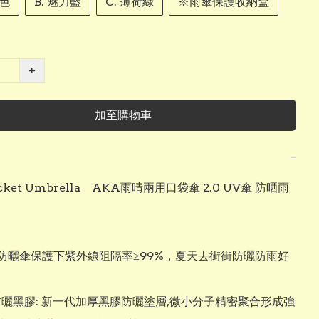
桃色
B. 魅力藍
C. 薄荷綠
※雨傘保護收納盒
+
加至購物車
−
cket Umbrella    AKA雨晴兩用口袋傘 2.0 UV傘 防晒雨
光防曬傘保護下紫外線阻隔率≥99%，夏天去街街防曬防雨好
防曬黑膠: 新一代加厚黑膠防曬塗層,微小分子精密聚合形成強