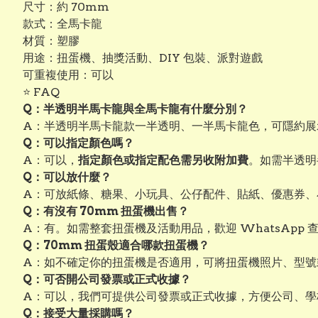
尺寸：約 70mm
款式：全馬卡龍
材質：塑膠
用途：扭蛋機、抽獎活動、DIY 包裝、派對遊戲
可重複使用：可以
⭐ FAQ
Q：半透明半馬卡龍與全馬卡龍有什麼分別？
A：半透明半馬卡龍款一半透明、一半馬卡龍色，可隱約展
Q：可以指定顏色嗎？
A：可以，
指定顏色或指定配色需另收附加費
。如需半透明
Q：可以放什麼？
A：可放紙條、糖果、小玩具、公仔配件、貼紙、優惠券、
Q：有沒有 70mm 扭蛋機出售？
A：有。如需整套扭蛋機及活動用品，歡迎 WhatsApp 
Q：70mm 扭蛋殼適合哪款扭蛋機？
A：如不確定你的扭蛋機是否適用，可將扭蛋機照片、型號或
Q：可否開公司發票或正式收據？
A：可以，我們可提供公司發票或正式收據，方便公司、學
Q：接受大量採購嗎？