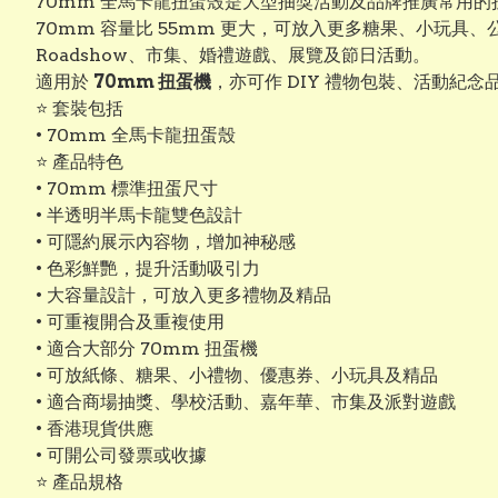
70mm 全馬卡龍扭蛋殼是大型抽獎活動及品牌推廣常用
70mm 容量比 55mm 更大，可放入更多糖果、小玩
Roadshow、市集、婚禮遊戲、展覽及節日活動。
適用於
70mm 扭蛋機
，亦可作 DIY 禮物包裝、活動紀念
⭐ 套裝包括
• 70mm 全馬卡龍扭蛋殼
⭐ 產品特色
• 70mm 標準扭蛋尺寸
• 半透明半馬卡龍雙色設計
• 可隱約展示內容物，增加神秘感
• 色彩鮮艷，提升活動吸引力
• 大容量設計，可放入更多禮物及精品
• 可重複開合及重複使用
• 適合大部分 70mm 扭蛋機
• 可放紙條、糖果、小禮物、優惠券、小玩具及精品
• 適合商場抽獎、學校活動、嘉年華、市集及派對遊戲
• 香港現貨供應
• 可開公司發票或收據
⭐ 產品規格