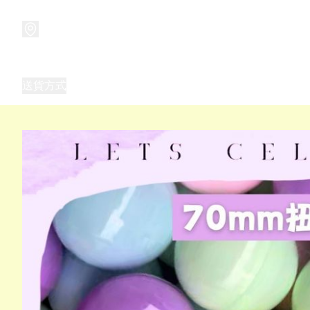
商品
兒童玩具禮品
兒童角色服 表演服
畢業禮品
正
送貨方式
Frozen 主題生日派對用品,服裝,禮物
優獸大都會（