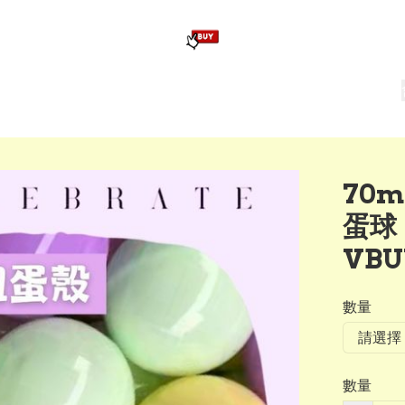
版畢業公仔
訂造公仔用畢業袍
生日派對佈置,服裝,禮物專區
Zootopia）主題生日派對用品
爆旋陀螺 Beyblade及配件
70
蛋球
VB
數量
數量