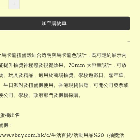
+
加至購物車
−
 全馬卡龍扭蛋殼結合透明與馬卡龍色設計，既可隱約展示內
能提升抽獎神秘感及視覺效果。70mm 大容量設計，可放
物、玩具及精品，適用於商場抽獎、學校遊戲日、嘉年華、
、生日派對及扭蛋機使用。香港現貨供應，可開公司發票或
便公司、學校、政府部門及機構採購。

扭蛋機出售

蛋機：

//www.vbuy.com.hk/c/生活百貨/活動用品%20（抽獎活