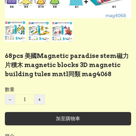
68pcs 美國Magnetic paradise stem磁力
片積木 magnetic blocks 3D magnetic
building tules mntl同類 mag4068
數量
−
+
加至購物車