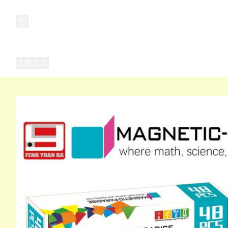
商品
兒童玩具禮品
兒童角色服 表演服
畢業禮品
正
送貨方式
Frozen 主題生日派對用品,服裝,禮物
優獸大都會（