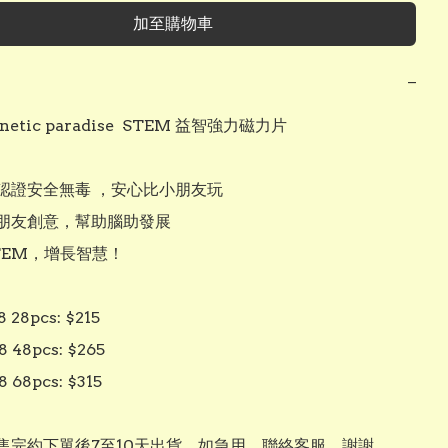
加至購物車
−
etic paradise  STEM 益智強力磁力片

盟認證安全無毒 ，安心比小朋友玩

小朋友創意，幫助腦助發展

STEM，增長智慧！

28pcs: $215

 48pcs: $265

68pcs: $315

售完約下單後7至10天出貨。如急用，聯絡客服，謝謝