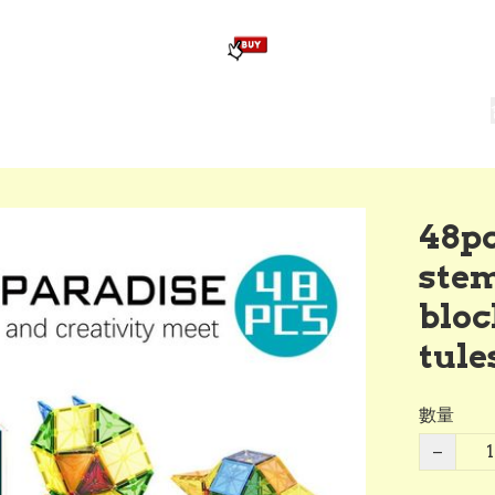
版畢業公仔
訂造公仔用畢業袍
生日派對佈置,服裝,禮物專區
Zootopia）主題生日派對用品
爆旋陀螺 Beyblade及配件
48p
ste
bloc
tul
數量
−