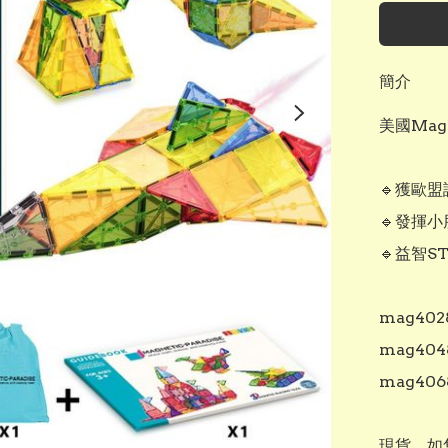
簡介
美國Magn
🔹️獲歐
🔹️發揮
🔹️益智
mag4028 
mag4048
mag4068 
現貨，如