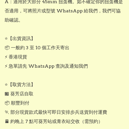
A：適用於大部分 45mm 扭蛋機。如不確定你的扭蛋機是
否適用，可將照片或型號 WhatsApp 給我們，我們可協
助確認。

⭐【出貨資訊】

📦 一般約 3 至 10 個工作天寄出

⚡ 香港現貨

⚡ 急單請先 WhatsApp 查詢及通知我們

⭐【取貨方法】

🏪 葵芳店自取

📦 順豐到付

🏃 部分現貨款式最快可即日安排步兵送貨到付運費

🚈 約晚上 7 點可葵芳站或青衣站交收（需預約）
