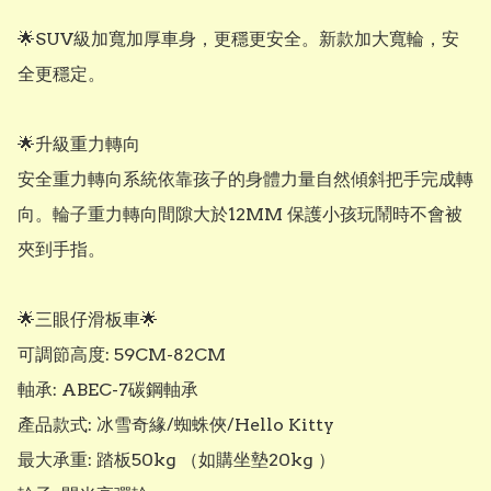
🌟SUV級加寬加厚車身，更穩更安全。新款加大寬輪，安
全更穩定。

🌟升級重力轉向

安全重力轉向系統依靠孩子的身體力量自然傾斜把手完成轉
向。輪子重力轉向間隙大於12MM 保護小孩玩鬧時不會被
夾到手指。

🌟三眼仔滑板車🌟

可調節高度: 59CM-82CM

軸承: ABEC-7碳鋼軸承

產品款式: 冰雪奇緣/蜘蛛俠/Hello Kitty

最大承重: 踏板50kg （如購坐墊20kg ）
