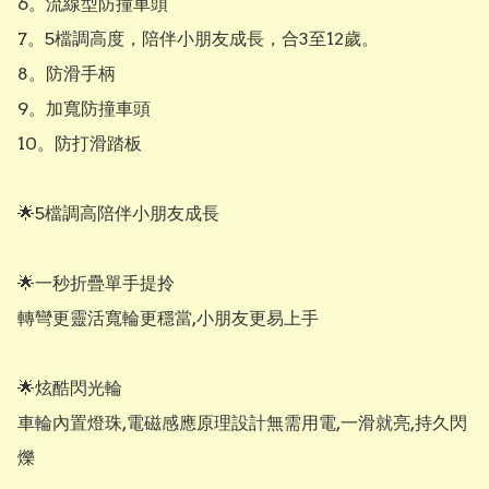
6。流線型防撞車頭

7。5檔調高度，陪伴小朋友成長，合3至12歲。

8。防滑手柄

9。加寬防撞車頭

10。防打滑踏板

🌟5檔調高陪伴小朋友成長

🌟一秒折疊單手提拎

轉彎更靈活寬輪更穩當,小朋友更易上手

🌟炫酷閃光輪

車輪內置燈珠,電磁感應原理設計無需用電,一滑就亮,持久閃
爍
