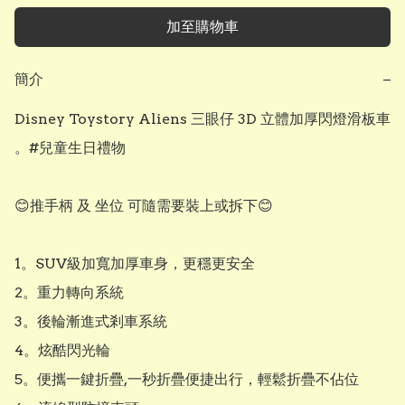
加至購物車
簡介
−
Disney Toystory Aliens 三眼仔 3D 立體加厚閃燈滑板車 
。#兒童生日禮物 

😊推手柄 及 坐位 可隨需要裝上或拆下😊

1。SUV級加寬加厚車身，更穩更安全

2。重力轉向系統

3。後輪漸進式剎車系統

4。炫酷閃光輪

5。便攜一鍵折疊,一秒折疊便捷出行，輕鬆折疊不佔位
