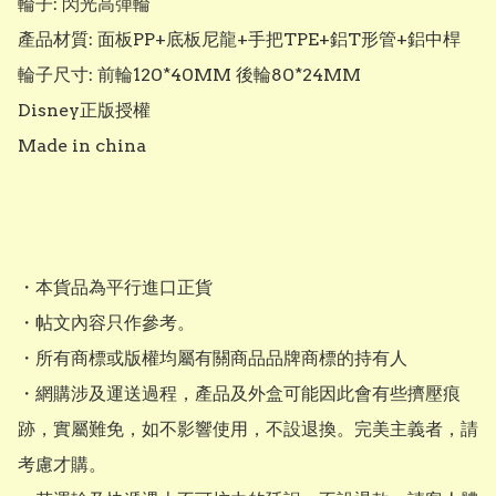
輪子: 閃光高彈輪

產品材質: 面板PP+底板尼龍+手把TPE+鋁T形管+鋁中桿

輪子尺寸: 前輪120*40MM 後輪80*24MM

Disney正版授權

Made in china

・本貨品為平行進口正貨

・帖文內容只作參考。

・所有商標或版權均屬有關商品品牌商標的持有人

・網購涉及運送過程，產品及外盒可能因此會有些擠壓痕
跡，實屬難免，如不影響使用，不設退換。完美主義者，請
考慮才購。
