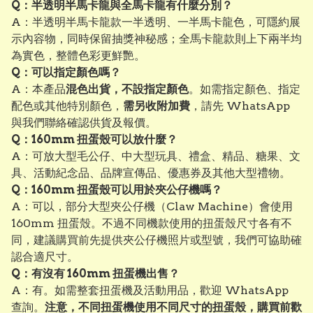
Q：半透明半馬卡龍與全馬卡龍有什麼分別？
A：半透明半馬卡龍款一半透明、一半馬卡龍色，可隱約展
示內容物，同時保留抽獎神秘感；全馬卡龍款則上下兩半均
為實色，整體色彩更鮮艷。
Q：可以指定顏色嗎？
A：本產品
混色出貨，不設指定顏色
。如需指定顏色、指定
配色或其他特別顏色，
需另收附加費
，請先 WhatsApp
與我們聯絡確認供貨及報價。
Q：160mm 扭蛋殼可以放什麼？
A：可放大型毛公仔、中大型玩具、禮盒、精品、糖果、文
具、活動紀念品、品牌宣傳品、優惠券及其他大型禮物。
Q：160mm 扭蛋殼可以用於夾公仔機嗎？
A：可以，部分大型夾公仔機（Claw Machine）會使用
160mm 扭蛋殼。不過不同機款使用的扭蛋殼尺寸各有不
同，建議購買前先提供夾公仔機照片或型號，我們可協助確
認合適尺寸。
Q：有沒有 160mm 扭蛋機出售？
A：有。如需整套扭蛋機及活動用品，歡迎 WhatsApp
查詢。
注意，不同扭蛋機使用不同尺寸的扭蛋殼，購買前歡