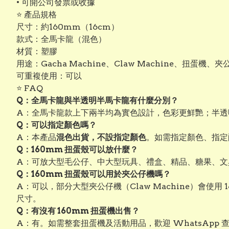
• 可開公司發票或收據
⭐ 產品規格
尺寸：約160mm（16cm）
款式：全馬卡龍（混色）
材質：塑膠
用途：Gacha Machine、Claw Machine、扭蛋
可重複使用：可以
⭐ FAQ
Q：全馬卡龍與半透明半馬卡龍有什麼分別？
A：全馬卡龍款上下兩半均為實色設計，色彩更鮮艷；半透
Q：可以指定顏色嗎？
A：本產品
混色出貨，不設指定顏色
。如需指定顏色、指定
Q：160mm 扭蛋殼可以放什麼？
A：可放大型毛公仔、中大型玩具、禮盒、精品、糖果、文
Q：160mm 扭蛋殼可以用於夾公仔機嗎？
A：可以，部分大型夾公仔機（Claw Machine）會
尺寸。
Q：有沒有 160mm 扭蛋機出售？
A：有。如需整套扭蛋機及活動用品，歡迎 WhatsApp 