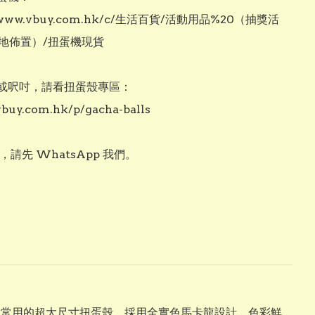
//www.vbuy.com.hk/c/生活百貨/活動用品%20（抽獎活
地佈置）/扭蛋機現貨

或呎吋，請看扭蛋殼專區：

vbuy.com.hk/p/gacha-balls

用，請先 WhatsApp 我們。
動常用的超大尺寸扭蛋殼，採用全實色馬卡龍設計，色彩鮮