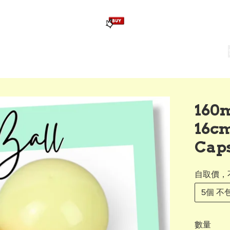
版畢業公仔
訂造公仔用畢業袍
生日派對佈置,服裝,禮物專區
Zootopia）主題生日派對用品
爆旋陀螺 Beyblade及配件
16
16cm
Ca
自取價，
5個 不包
數量