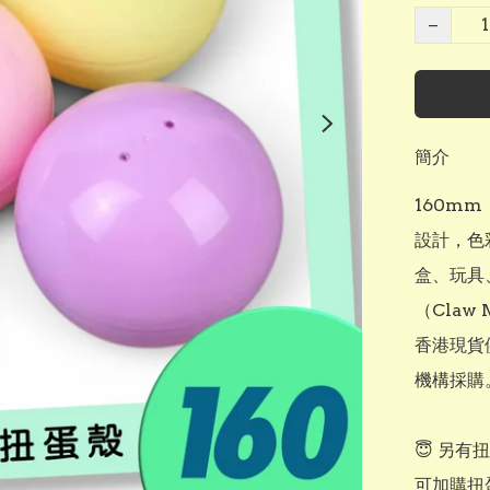
−
簡介
160m
設計，色
盒、玩具
（Claw
香港現貨
機構採購。
😇 另有
可加購扭