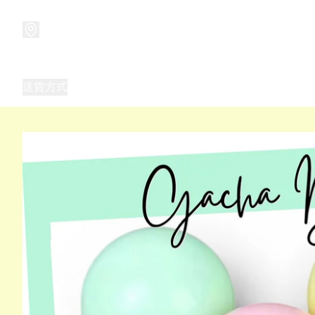
商品
兒童玩具禮品
兒童角色服 表演服
畢業禮品
正
送貨方式
Frozen 主題生日派對用品,服裝,禮物
優獸大都會（