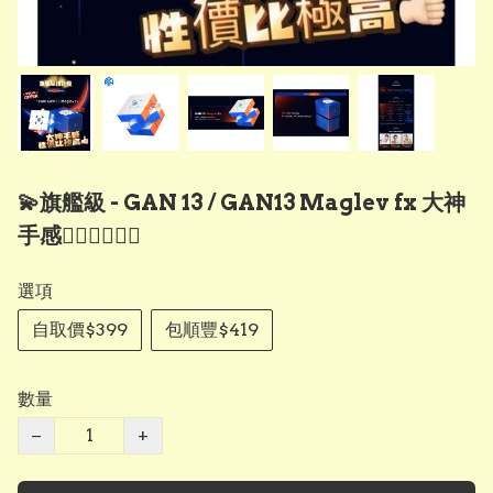
💫旗艦級 - GAN 13 / GAN13 Maglev fx 大神
手感💁🏻‍♀️💁🏻‍♂️
選項
自取價$399
包順豐$419
數量
−
+