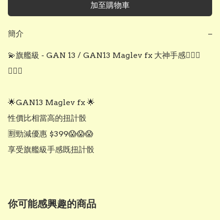
加至購物車
簡介
−
💫旗艦級 - GAN 13 / GAN13 Maglev fx 大神手感💁🏻‍♀️
💁🏻‍♂️

🌟GAN13 Maglev fx 🌟

性價比相當高的扭計骰

🈹勁減優惠 $399😱😱😱 

享受旗艦級手感既扭計骰
你可能感興趣的商品