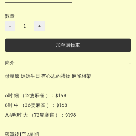
數量
−
+
加至購物車
簡介
−
母親節 媽媽生日 有心思的禮物 麻雀相架

6吋 細 （12隻麻雀 ）：$148

8吋 中 （36隻麻雀 ）：$168

A4呎吋 大 （72隻麻雀 ）：$198

落單後1至2星期
