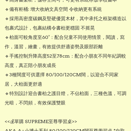
🔹備有柜桶: 增大收納文具空間 令收納更有系統

🔹採用高密度碳鋼及堅硬優質木材，其中承托之框架構造以
包裹式設計，包裹結構令書枱更穩固 不摇晃

🔹枱面可較角度至60°：配合兒童不同使用情景，閱讀，寫
作，溫習，繪畫，有效提供舒適姿勢及眼部距離

🔹手搖控制升降高度52至78cm：配合小朋友不同年紀調較
高度，真正陪小朋友成長

🔹3種闊度可供選擇 80/100/120CM闊，以迎合不同家
居，大枱面更舒適

🔹特別設計迎合書枱之護目燈，不佔枱面，三種色溫，可調
光暗，不閃頻，有效保護雙眼 

<<💰單購 SUPREME至尊學習桌>>

AKA A+小博士系列 80/100/120CM闊至尊學習桌 *自取