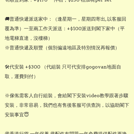
🚚普通快遞派送家中：（逢星期一，星期四寄出, 以客服回
覆為準）一至兩工作天派送：+$100派送到閣下家中（平
地電梯直達，沒樓梯）

※普通快遞及順豐（個別偏遠地區及特別情況再報價）

🛠️代安裝 +$300 （代組裝 只可代安排gogovan地面自
取，運費到付）

※傢俬需客人自行組裝，會給閣下安裝video教學跟著步驟
安裝，非常容易，我們也有售後客服可供查詢，以協助閣下
安裝事宜😇

🉐️香港行貨 一年保養 🉐️配件有問題一年免費提供配件更換 