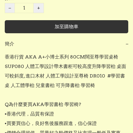
−
+
加至購物車
簡介
−
香港行貨 AKA A+小博士系列 80CM闊至尊學習桌椅 
SUP080 人體工學設計帶木書柜可較高度升降學習枱 桌面
可較斜度, 進口木材 人體工學設計至尊椅 DR010  #學習書
桌 人工體學枱 兒童書枱 可升降書枱 學習椅

Q為什麼要買AKA學習書枱 學習椅?

▪︎香港代理，品質有保證

▪︎買要買信心，良好售後服務跟進，信心保證

▪︎價錢合理超值，質量好之餘價格又比市場一般低及實惠，