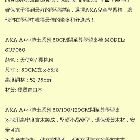
確保孩子得到最好的學習體驗，選擇AKA兒童學習枱，讓
他們在學習中獲得最佳的坐姿和舒適感！

AKA A+小博士系列 80CM闊至尊學習桌椅 MODEL: 
SUP080

顏色：天使藍/ 櫻桃粉

尺寸： 80CM寬 x 65深

高度調整：52-78cm

材質: 優質進口木

AKA A+小博士系列 80/100/120CM闊至尊學習桌

🔹採用高密度實木製成，堅硬不易變型，環保優質木材，安
全可靠

🔹高身書架柜，儲存空間可，可更有系統存放學校書本
