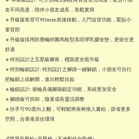
友不同高度，陪伴小朋友成長，美觀實用

🔹️升級版靠背可90mm前後移動，入門追背功能，緊貼小
童背部

🔹️升級版採用防塵蟎抑菌馬鞍型高回彈乳膠坐墊，更衛生更
舒適

🔹特別設計之五星級腳座，穩固度全面升級

🔹特別輪鎖設計: 特別設計之腳踏一鍵解鎖，小朋友可自行
把輪鎖上或解開，進出輕鬆自如

🔹輪鎖設計: 後輪具備腳踢鎖定功能，系統更加安全

🔹腳踏板可拆卸，隨著成長靈活調整

🔹扶手可90度向上翻，可輕鬆將座椅推入書枱，節省更多
空間，合香港居住環境

💰購買至尊枱+至尊椅（不連配件自取價）
