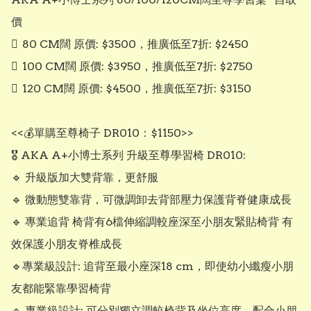
價

	80 CM闊 原價: $3500，推廣低至7折: $2450

	100 CM闊 原價: $3950，推廣低至7折: $2750

	120 CM闊 原價: $4500，推廣低至7折: $3150

<<💰單購至尊椅子 DR010：$1150>>

🎖 AKA A+小博士系列 ︎升級至尊學習椅 DR010:  

🔹 升級版加大雙背靠，更舒服

🔹 微動態雙靠背，可微調卸去背部壓力保護背脊健康成長

🔹 專業追背 椅背有6檔伸縮調較座深至小朋友緊貼椅背 有
效保護小朋友脊椎成長

🔹專業級設計: 追背至最小座深18 cm，即使幼小纖瘦小朋
友都能緊靠學習椅背

🔹 專業級設計: 可分別獨立調較椅背及坐位高度，配合小朋