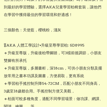
到最好的學習體驗，選擇AKA兒童學習枱椅套裝，讓他們
在學習中獲得最佳的學習環境和舒適感！

三個顏色：天使藍，櫻桃粉，淺灰

🎖AKA 人體工學設計▪︎升級至尊學習枱: SD8995

🔹️升級至尊版，升級後枱帶腳踏，可3檔前後調節，小朋友
雙腳有所承托

🔹️升級至尊版，多層書柜，深18cm，可供小朋友分類及擺
放常用之書本功課及圖書，方便易取，更有系統

🔹️學習枱手搖控制升降54-72CM，匹配小朋友不同身高，
3歲至18歲都合用。手搖控制方便又美觀，

🔹️枱面可較多種角度，適配不同學習場景：做功課、網課、
閱讀、繪圖……等
