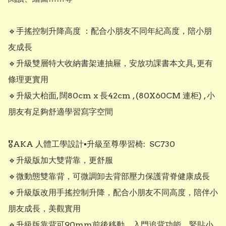
🔹️手搖控制升降高度 ：配合小朋友不同年紀高度，陪小朋
友成長

🔹️升級雙層特大收納書架連抽屜，安放功課書本文具, 更有
條理更實用

🔹️升級大枱面, 闊80cm x 長42cm , (80X60CM 連柜) , 小
朋友有足夠舒適學習寫字空間

🎖AKA 人體工學設計▪︎升級至尊學習椅:  SC730

🔹️升級版加大雙背靠，更舒服

🔹️微動態雙靠背，可微調卸去背部壓力保護背脊健康成長

🔹️升級版改用手搖控制升降，配合小朋友不同高度，陪伴小
朋友成長，美觀實用

🔹️升級版靠背可90mm前後移動，入門追背功能，緊貼小