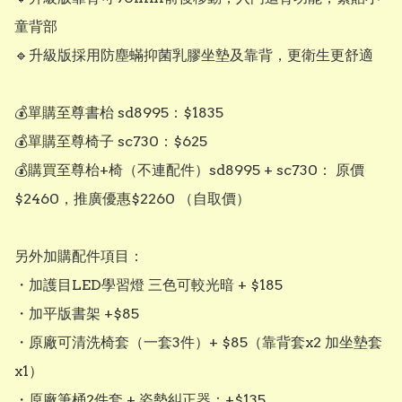
童背部

🔹️升級版採用防塵蟎抑菌乳膠坐墊及靠背，更衛生更舒適

💰單購至尊書枱 sd8995：$1835

💰單購至尊椅子 sc730：$625

💰購買至尊枱+椅（不連配件）sd8995 + sc730： 原價
$2460，推廣優惠$2260 （自取價）

另外加購配件項目：

・加護目LED學習燈 三色可較光暗 + $185

・加平版書架 +$85

・原廠可清洗椅套（一套3件）+ $85（靠背套x2 加坐墊套
x1）

・原廠筆桶2件套 + 姿勢糾正器：+$135
