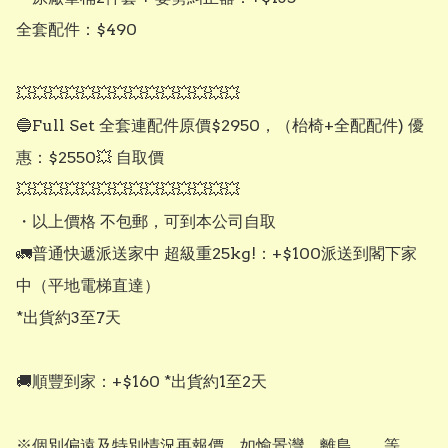
全套配件：$490

💥💥💥💥💥💥💥💥💥💥💥💥💥💥

🔵Full Set 全套連配件原價$2950，（枱椅+全配配件) 優
惠：$2550💥 自取價

💥💥💥💥💥💥💥💥💥💥💥💥💥💥

・以上價格 不包郵，可到本公司自取

🚛普通快遞派送家中 超級重25kg!：+$100派送到閣下家
中（平地電梯直達）

*出貨約3至7天

🚚順豐到家：+$160 *出貨約1至2天

※個別偏遠及特別情況再報價，如愉景灣，離島……等
