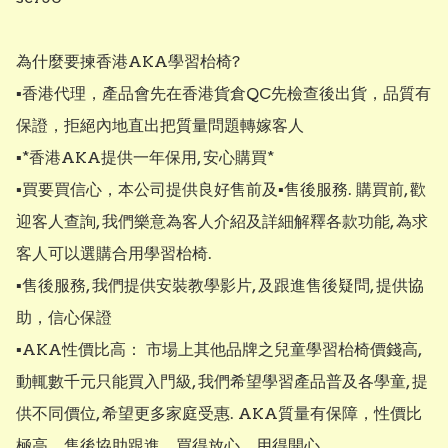
為什麼要揀香港AKA學習枱椅?

▪︎香港代理，產品會先在香港貨倉QC先檢查後出貨，品質有
保證，拒絕內地直出把質量問題轉嫁客人

▪︎*香港AKA提供一年保用, 安心購買*

▪︎買要買信心，本公司提供良好售前及▪︎售後服務. 購買前, 歡
迎客人查詢, 我們樂意為客人介紹及詳細解釋各款功能, 為求
客人可以選購合用學習枱椅. 

▪︎售後服務, 我們提供安裝教學影片, 及跟進售後疑問, 提供協
助，信心保證

▪︎AKA性價比高： 市場上其他品牌之兒童學習枱椅價錢高, 
動輒數千元只能買入門級, 我們希望學習產品普及各學童, 提
供不同價位, 希望更多家庭受惠. AKA質量有保障，性價比
極高，售後協助跟進，買得放心，用得開心. 
