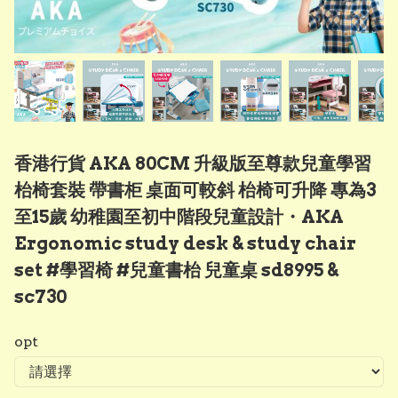
香港行貨 AKA 80CM 升級版至尊款兒童學習
枱椅套裝 帶書柜 桌面可較斜 枱椅可升降 專為3
至15歲 幼稚園至初中階段兒童設計・AKA
Ergonomic study desk & study chair
set #學習椅 #兒童書枱 兒童桌 sd8995 &
sc730
opt