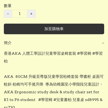
數量
−
+
加至購物車
簡介
−
香港AKA 人體工學設計兒童學習桌椅套裝 #學習椅 #學習
枱

AKA  80CM 升級至尊版兒童學習枱椅套裝 帶書柜 桌面可
較斜 枱椅均可手搖升降  專為幼稚園至小學階段兒童設計・
AKA Ergonomic study desk & study chair set for 
K1 to P6 student   #學習椅 #兒童書枱 兒童桌 sd8995 & 
sc730
