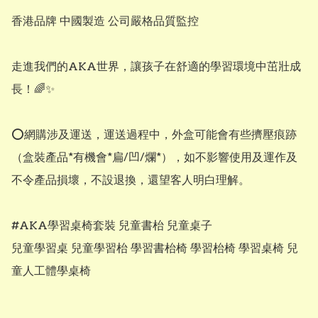
香港品牌 中國製造 公司嚴格品質監控

走進我們的AKA世界，讓孩子在舒適的學習環境中茁壯成
長！🌈✨

⭕網購涉及運送，運送過程中，外盒可能會有些擠壓痕跡
（盒裝產品*有機會*扁/凹/爛*），如不影響使用及運作及
不令產品損壞，不設退換，還望客人明白理解。

#AKA學習桌椅套裝 兒童書枱 兒童桌子

兒童學習桌 兒童學習枱 學習書枱椅 學習枱椅 學習桌椅 兒
童人工體學桌椅