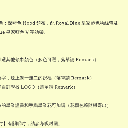
：深藍色 Hood 領布，配 Royal Blue 皇家藍色幼絲帶及 
Blue 皇家藍色 V 字幼帶。

可選其他領巾顏色（多色可選，落單請 Remark）

綉字，送上獨一無二的祝福（落單請 Remark）

印自訂學校 LOGO（落單請 Remark）

手持的畢業證書和手織畢業花可加購（花顏色將隨機寄出）

吋】有關呎吋，請參考呎吋圖。
