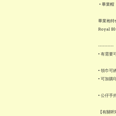
 • 畢業帽

畢業袍特色
Royal 
----------

• 有需要
• 領巾可
• 可加購
• 公仔
【有關呎