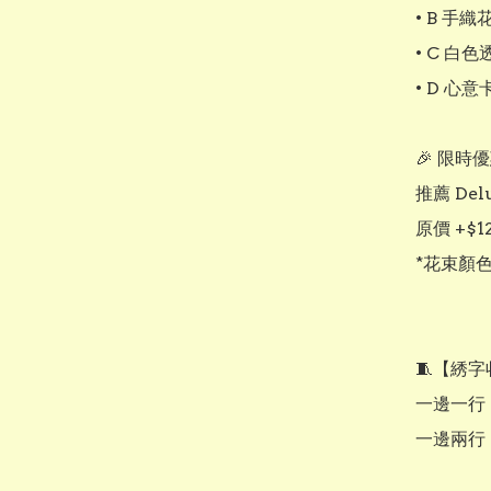
• B 手織
• C 白色
• D 心意
🎉 限時優惠
推薦 Del
原價 +$1
*花束顏
🧵【綉字
一邊一行：
一邊兩行：+