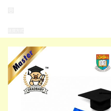
商品
兒童玩具禮品
兒童角色服 表演服
畢業禮品
正
送貨方式
Frozen 主題生日派對用品,服裝,禮物
優獸大都會（