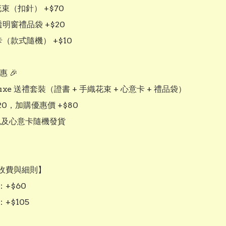
花束（扣針） +$70

透明窗禮品袋 +$20

卡（款式隨機） +$10

 🎉

uxe 送禮套裝（證書 + 手織花束 + 心意卡 + 禮品袋）

20，加購優惠價 +$80

色及心意卡隨機發貨

收費與細則】

+$60

$105
