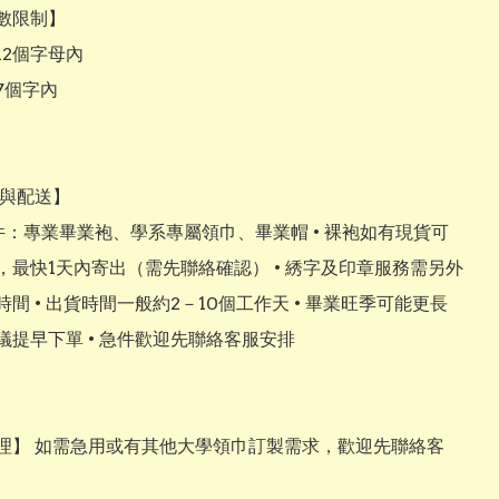
數限制】

2個字母內

個字內

作與配送】

三件：專業畢業袍、學系專屬領巾、畢業帽 • 裸袍如有現貨可
，最快1天內寄出（需先聯絡確認） • 綉字及印章服務需另外
間 • 出貨時間一般約2－10個工作天 • 畢業旺季可能更長
議提早下單 • 急件歡迎先聯絡客服安排

理】 如需急用或有其他大學領巾訂製需求，歡迎先聯絡客