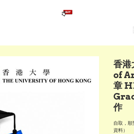
版畢業公仔
訂造公仔用畢業袍
生日派對佈置,服裝,禮物專區
Zootopia）主題生日派對用品
爆旋陀螺 Beyblade及配件
香港
of 
章 HK
Gra
作
自取，順豐
資料）