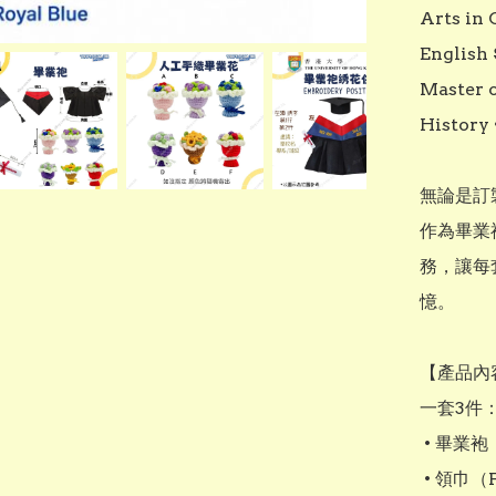
Arts in 
English 
Master o
History 
無論是訂
作為畢業
務，讓每
憶。

【產品內容
一套3件：
 • 畢業袍

 • 領巾（Faculty of Arts Royal Blue 皇家藍色 Hood Trim）
