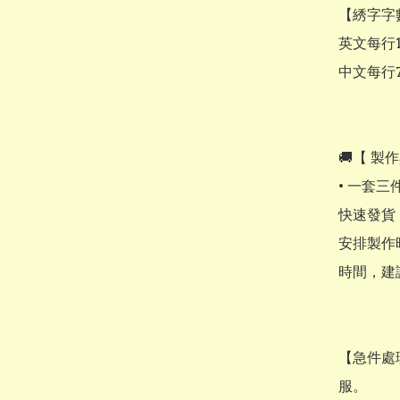
【綉字字
英文每行1
中文每行7
🚚【 製
• 一套
快速發貨
安排製作時
時間，建
【急件處
服。
