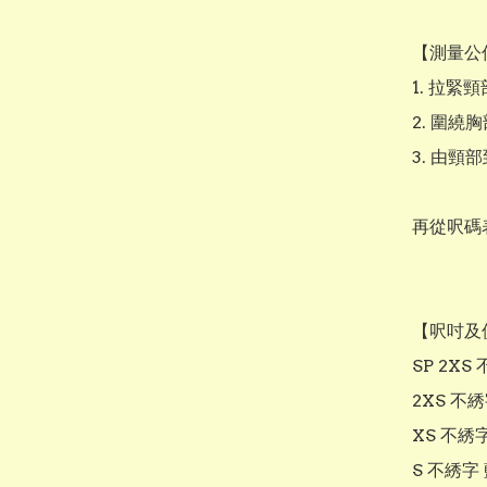
【測量公
1. 拉緊
2. 圍繞
3. 由頸
再從呎碼
【呎吋及
SP 2XS
2XS 不綉
XS 不綉字
S 不綉字 