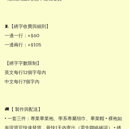
🧵【綉字收費與細則】

一邊一行：+$60

一邊兩行：+$105

【綉字字數限制】

英文每行12個字母內

中文每行7個字內

🚚【 製作與配送】

• 一套三件：專業畢業袍、學系專屬領巾、畢業帽 • 裸袍如
有現貨可快速發貨，最快1天內寄出（需先聯絡確認） • 綉