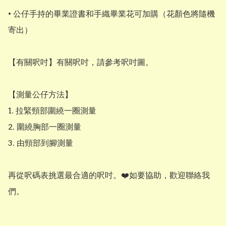
• 公仔手持的畢業證書和手織畢業花可加購（花顏色將隨機
寄出）

【有關呎吋】有關呎吋，請參考呎吋圖。

【測量公仔方法】

1. 拉緊頸部圍繞一圈測量

2. 圍繞胸部一圈測量

3. 由頸部到腳測量

再從呎碼表挑選最合適的呎吋。❤️如要協助，歡迎聯絡我
們。
