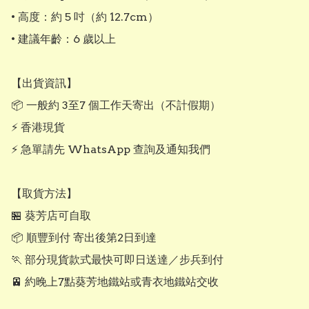
• 高度：約 5 吋（約 12.7cm）

• 建議年齡：6 歲以上

【出貨資訊】

📦 一般約 3至7 個工作天寄出（不計假期）

⚡ 香港現貨

⚡ 急單請先 WhatsApp 查詢及通知我們

【取貨方法】

🏪 葵芳店可自取

📦 順豐到付 寄出後第2日到達

🏃 部分現貨款式最快可即日送達／步兵到付

🚈 約晚上7點葵芳地鐵站或青衣地鐵站交收
