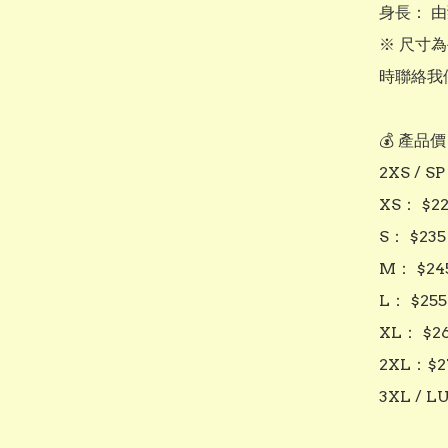
身長： 
※ 尺寸
時聯絡我們
💰 產品
2XS / SP
XS： $22
S： $235

M： $245
L： $255

XL： $26
2XL：$27
3XL / LU