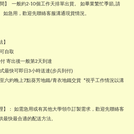
間】  一般約2-10個工作天排單出貨。 如畢業繁忙季節, 請
。如急用，歡迎先聯絡客服溝通現貨情況。

】

店可自取

到付 寄出後一般第2天到達

款式最快可即日3小時送達(步兵到付)

一至六約晚上7點葵芳地鐵/青衣地鐵交貨  *視乎工作情況以溝
處理】： 如需急用或有其他大學領巾訂製需求，歡迎先聯絡客
供最快最合適的配送方法。
