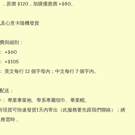
，原價 $120，加購優惠價 +$80。

色及心意卡隨機發貨

收費與細則：

+$60

+$105

 英文每行 12 個字母內；中文每行 7 個字內。

與配送：

三件： 專業畢業袍、學系專屬領巾、畢業帽。

袍如有現貨可快速發貨1天內寄出（此服務要先跟我們聯絡）；綉
務需時 。
