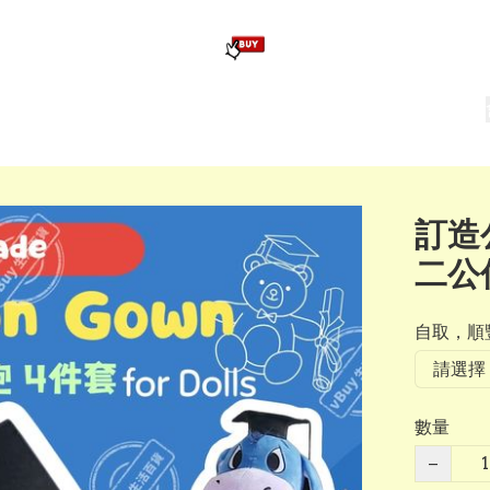
版畢業公仔
訂造公仔用畢業袍
生日派對佈置,服裝,禮物專區
Zootopia）主題生日派對用品
爆旋陀螺 Beyblade及配件
訂造
二公
自取，順豐
數量
−