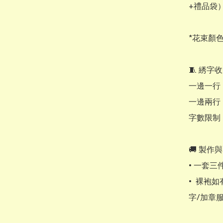
+禮品袋）
*花束顏
🧵 綉字
一邊一行： 
一邊兩行： 
字數限制：
​​🚚 製作
• ​一套
•  裸
字/加章服