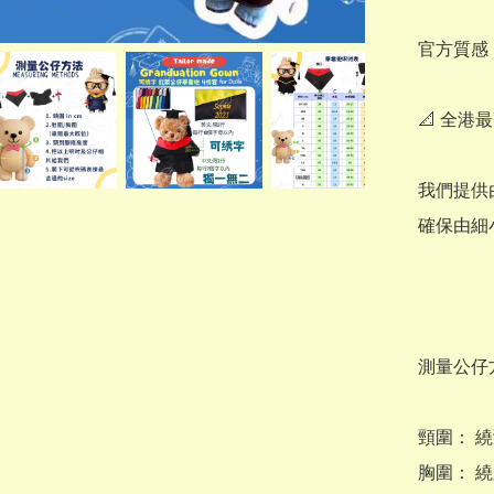
官方質感：
📐 全港最
我們提供由
確保由細
測量公仔
頸圍： 繞
胸圍： 