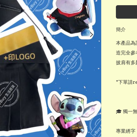
簡介
本產品為
造完全參
披肩有多顏色
*下單請r
🎓 獨一
專業綉字