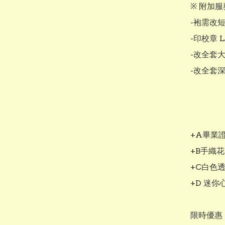
※ 附加服務
-袍需改短
-印校章 L
-改全套大
-改全套深
+A畢業證
+B手織花
+C白色透
+D 迷你
限時優惠：