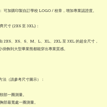
 可加購印製自訂學校 LOGO / 校章，增加專業認證度。

齊尺寸 (2XS 至 3XL)：

 2XS、XS、S、M、L、XL、2XL 至 3XL 的超全尺寸，
小掛飾到大型畢業熊都能穿出專業質感。

方法（請參考尺寸圖示）：

頸部一圈測量。

繞胸部最寬處一圈測量。
