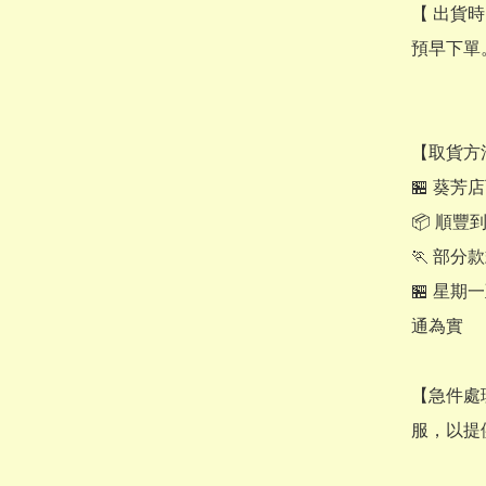
【 出貨時
預早下單
【取貨方法
🏪 葵芳
📦 順豐
🏃 部分
🏪 星期
通為實

【​急件
服，以提