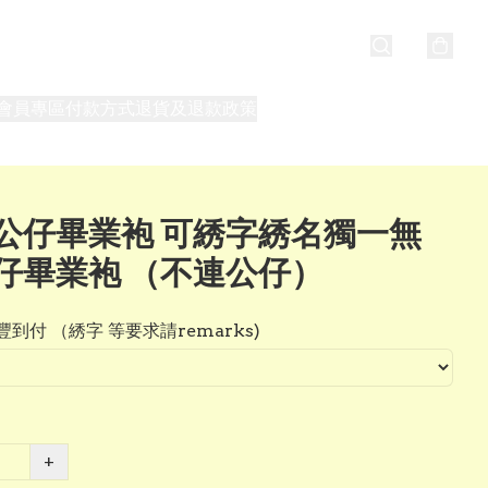
會員專區
付款方式
退貨及退款政策
最新消息
關於我們
公仔畢業袍 可綉字綉名獨一無
仔畢業袍 （不連公仔）
到付 （綉字 等要求請remarks)
+