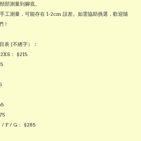
由頸部測量到腳底。

為手工測量，可能存在 1-2cm 誤差。如需協助挑選，歡迎隨
！

價目表 (不綉字）：

 2XS： $215

5



5

5

 / F / G： $285
