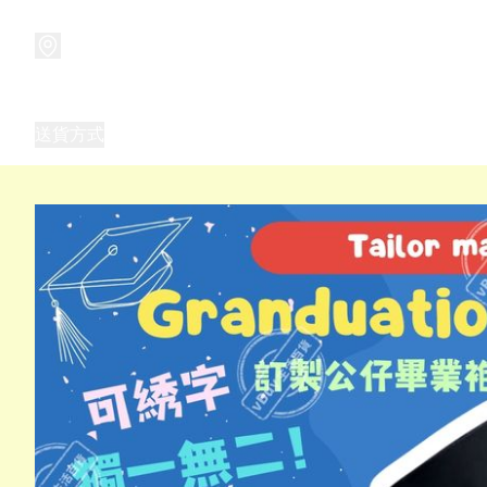
商品
兒童玩具禮品
兒童角色服 表演服
畢業禮品
正
送貨方式
Frozen 主題生日派對用品,服裝,禮物
優獸大都會（