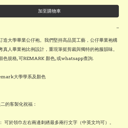
加至購物車
−
訂造大學畢業公仔袍。我們堅持高品質工藝，公仔畢業袍構
考真人畢業袍比例設計，重現筆挺剪裁與獨特的袍服韻味。
規格, 可REMARK 顏色, 或whatsapp查詢. 

emark大學學系及顏色

無二的客製化祝福：

： 可於領巾左右兩邊刺綉最多兩行文字（中英文均可）。
