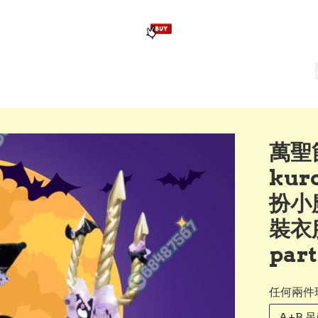
版畢業公仔
訂造公仔用畢業袍
生日派對佈置,服裝,禮物專區
Zootopia）主題生日派對用品
爆旋陀螺 Beyblade及配件
萬聖
kur
扮小
裝衣服
par
任何兩件
A+B 