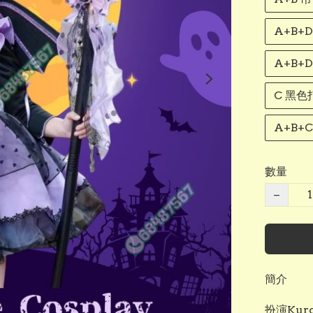
A+B+
A+B+
C 黑色
A+B+
數量
−
簡介
扮演Kur