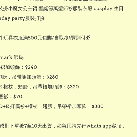
i裝扮小魔女公主裙 聖誕節萬聖節衫服裝衣服 cosplay 生日
hday party服裝打扮

件玩具衣服滿500元包郵/自取/順豐到付🎁

ark 呎碼

帶裙加頭飾：$240

 翅膀，吊帶裙加頭飾：$280

+E 權杖，翅膀，吊帶裙加頭飾：$320

底衫：$70

+D+E 打底衫+權杖，翅膀，吊帶裙加頭飾：$380

罄則下單後7至10天出貨，如急用請先行whats app客服，