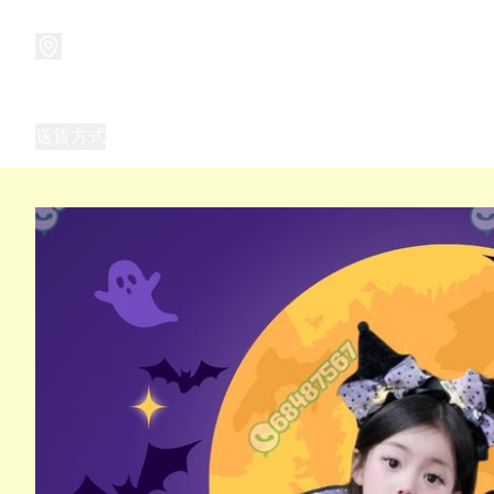
商品
兒童玩具禮品
兒童角色服 表演服
畢業禮品
正
送貨方式
Frozen 主題生日派對用品,服裝,禮物
優獸大都會（