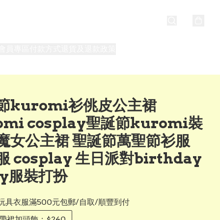
會員專區
付款方式
退貨及退款政策
最新消息
關於我們
節kuromi衫佻皮公主裙
omi cosplay聖誕節kuromi裝
魔女公主裙 聖誕節萬聖節衫服
 cosplay 生日派對birthday
ty服裝打扮
玩具衣服滿500元包郵/自取/順豐到付
吊帶裙加頭飾：$240