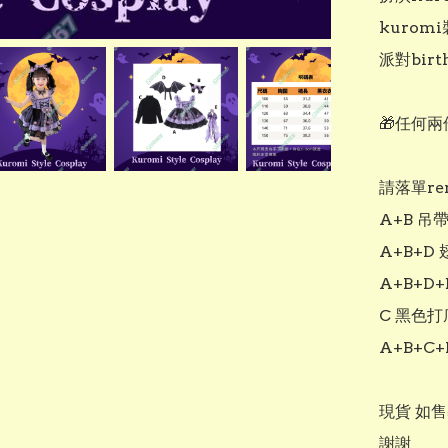
kurom
派對birt
🎁任何兩
請落單rem
A+B 吊
A+B+D
A+B+D
C 黑色打
A+B+C
現貨 如售
謝謝
