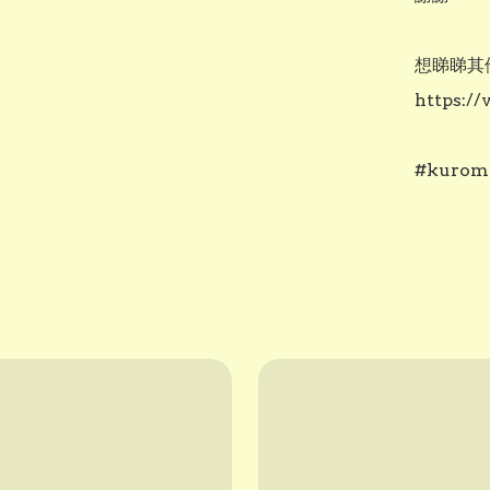
想睇睇其他
https:/
#kuromi