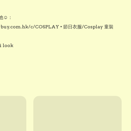
☺️：

/vbuy.com.hk/c/COSPLAY • 節日衣服/Cosplay 童裝

 look