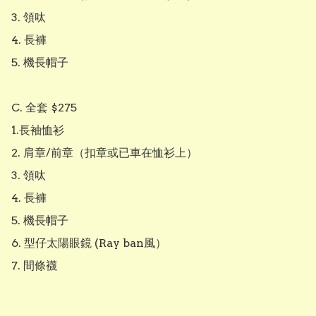
3. 領呔

4. 長褲

5. 機長帽子

C. 全套 $275

1.長袖恤衫

2. 肩章/前章（扣章或已車在恤衫上） 

3. 領呔

4. 長褲

5. 機長帽子

6. 型仔太陽眼鏡 (Ray ban風）

7. 間條襪
