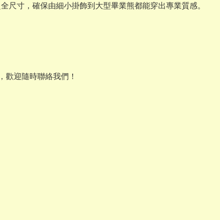
XL 的超全尺寸，確保由細小掛飾到大型畢業熊都能穿出專業質感。
選，歡迎隨時聯絡我們！