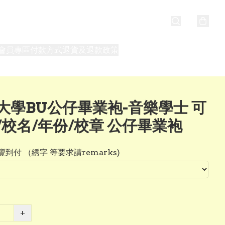
會員專區
付款方式
退貨及退款政策
最新消息
關於我們
大學BU公仔畢業袍-音樂學士 可
/校名/年份/校章 公仔畢業袍
到付 （綉字 等要求請remarks)
+