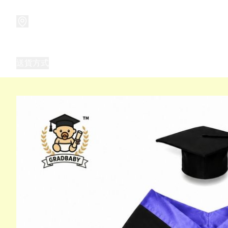
商品
兒童玩具禮品
兒童角色服 表演服
畢業禮品
正
送貨方式
Frozen 主題生日派對用品,服裝,禮物
優獸大都會（