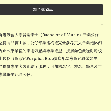
加至購物車
−
港浸會大學音樂學士（Bachelor of Music）畢業公仔
堅持高品質工藝，公仔畢業袍構造完全參考真人畢業袍比例
現正式畢業禮的學術氣息與專業造型。披肩顏色嚴謹對應校
規格（藍紫色Purplish Blue披肩配皇家藍色邊帶如主
們提供專業客製化綉字服務，可加綉名字、校名、學系及年
專屬畢業紀念公仔。