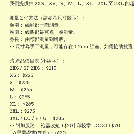
我們提供由 2XS、XS、S、M、L、XL、2XL 至 3
測量公仔方法（請參考尺寸圖示）：
頸圍： 繞頸部一圈測量。
​胸圍： 繞胸部最寬處一圈測量。
​身長： 由頸部測量到腳底。
※ 尺寸為手工測量，可能存在 1-2cm 誤差。如需協助挑
💰 產品價目表 (不綉字）：
​2XS / SP 2XS： $215
​XS： $225
​S： $235
​M： $245
​L： $255
​XL： $265
​2XL：$275
3XL / LU / F / G： $285
​※ 附加服務： 袍需改短 +$20 | 印校章 LOGO +$70
+A畢業證書(扣針)：+$20