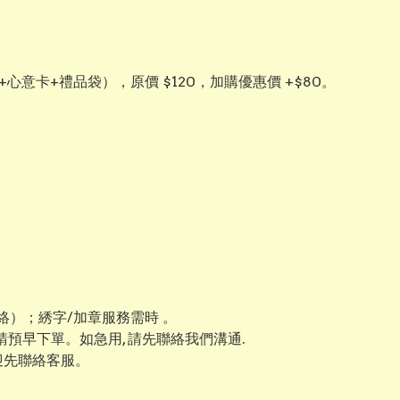
+心意卡+禮品袋），原價 $120，加購優惠價 +$80。
）；綉字/加章服務需時 。
 請預早下單。如急用, 請先聯絡我們溝通.
迎先聯絡客服。