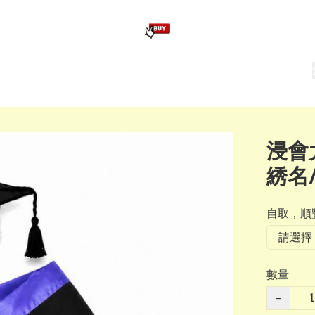
版畢業公仔
訂造公仔用畢業袍
生日派對佈置,服裝,禮物專區
Zootopia）主題生日派對用品
爆旋陀螺 Beyblade及配件
浸會
綉名
自取，順豐
數量
−