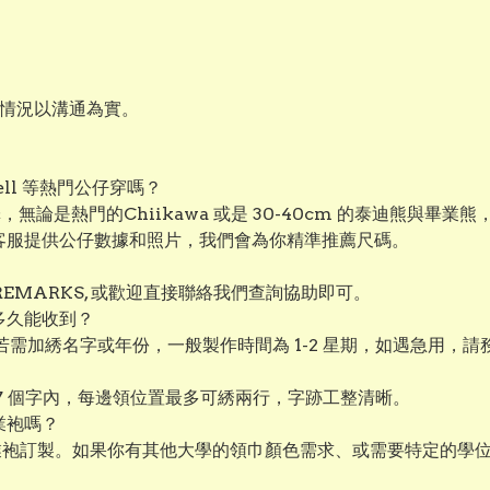
作情況以溝通為實。
aBell 等熱門公仔穿嗎？
選擇，無論是熱門的Chiikawa 或是 30-40cm 的泰迪熊
絡客服提供公仔數據和照片，我們會為你精準推薦尺碼。
EMARKS, 或歡迎直接聯絡我們查詢協助即可。
多久能收到？
若需加綉名字或年份，一般製作時間為 1-2 星期，如遇急用，
 7 個字內，每邊領位置最多可綉兩行，字跡工整清晰。
業袍嗎？
業袍訂製。如果你有其他大學的領巾顏色需求、或需要特定的學