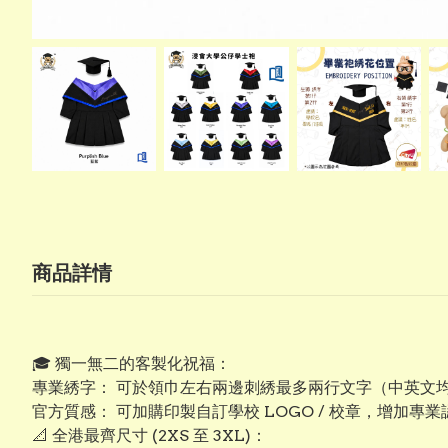
商品詳情
​🎓 獨一無二的客製化祝福：
專業綉字： 可於領巾左右兩邊刺綉最多兩行文字（中英文
​官方質感： 可加購印製自訂學校 LOGO / 校章，增加專
​📐 全港最齊尺寸 (2XS 至 3XL)：