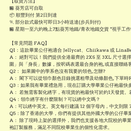
【取貨方法】
🏪 葵芳店可自取
📦 順豐到付 第2日到達
🏃 部分款式最快可即日3小時送達(步兵到付)
🏪 星期一至六約晚上7點葵芳地鐵/青衣地鐵交貨 *視乎工
【常見問題 FAQ】
Q1：這款畢業公仔袍適合 Jellycat、Chiikawa 或 Lin
A： 絕對可以！我們提供全港最齊的 2XS 至 3XL 尺寸
圍」與「身長」數據，按呎碼表選最合身的袍, 或直接聯
Q2： 如果圖中的學系色沒有我要的領色, 怎辦?
A： 閣下可以從領巾顏色目錄挑選粗帶及幼條顏色, 下單時R
Q3：如果我有畢業禮急用，現在訂購大學畢業公仔袍最快
A： 若無需客製化綉字，有現貨的袍最快可於約1天發貨。
Q4：領巾綉字有什麼限制？可以綉中文嗎？
A：可以綉中英文。英文每行建議 12 個字母內，中文則限
Q5：除了香港的大學，你們有提供其他外國大學的公仔畢
A： 除了現時上架的選擇外，我們也支援各地大院校的畢
袍訂製服務，滿足不同院校畢業生的個性化需求。