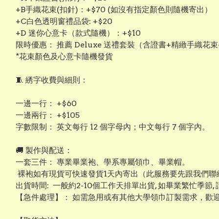
+B手織花束(扣針)：+$70 (如沒有指定顏色則隨機寄出）
+C白色透明窗禮品袋: +$20
+D 迷你心意卡（款式隨機）：+$10
限時優惠： 推薦 Deluxe 送禮套裝（含證書+精緻手織花束
*花束顏色及心意卡隨機發貨
​🧵 綉字收費與細則：
​一邊一行： +$60
​一邊兩行： +$105
​字數限制： 英文每行 12 個字母內；中文每行 7 個字內。
​​🚚 製作與配送：
​一套三件： 專業畢業袍、學系專屬領巾、畢業帽。
裸袍如有現貨可快速發貨1天內寄出（此服務要先跟我們聯絡
出貨時間: 一般約2-10個工作天排單出貨, 如畢業繁忙季節,
【​急件處理】： 如需急用或有其他大學領巾訂製需求，歡